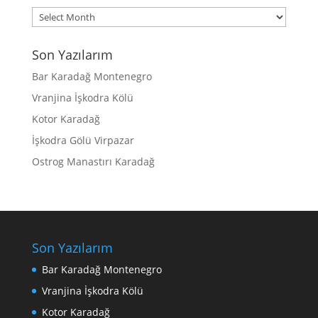
Archives
Son Yazılarım
Bar Karadağ Montenegro
Vranjina İşkodra Kölü
Kotor Karadağ
İşkodra Gölü Virpazar
Ostrog Manastırı Karadağ
Son Yazılarım
Bar Karadağ Montenegro
Vranjina İşkodra Kölü
Kotor Karadağ