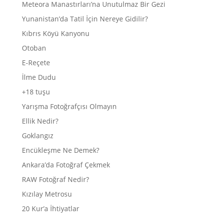
Meteora Manastırları’na Unutulmaz Bir Gezi
Yunanistan’da Tatil İçin Nereye Gidilir?
Kıbrıs Köyü Kanyonu
Otoban
E-Reçete
İlme Dudu
+18 tuşu
Yarışma Fotoğrafçısı Olmayın
Ellik Nedir?
Goklangız
Encükleşme Ne Demek?
Ankara’da Fotoğraf Çekmek
RAW Fotoğraf Nedir?
Kızılay Metrosu
20 Kur’a İhtiyatlar