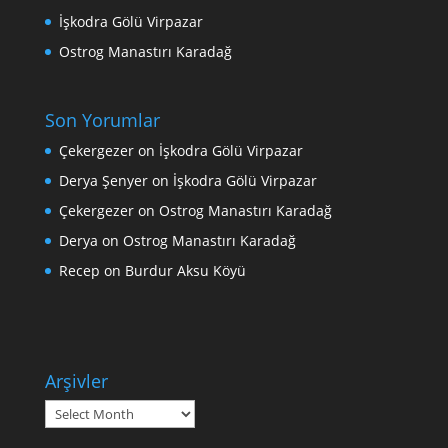
İşkodra Gölü Virpazar
Ostrog Manastırı Karadağ
Son Yorumlar
Çekergezer
on
İşkodra Gölü Virpazar
Derya Şenyer
on
İşkodra Gölü Virpazar
Çekergezer
on
Ostrog Manastırı Karadağ
Derya
on
Ostrog Manastırı Karadağ
Recep
on
Burdur Aksu Köyü
Arşivler
Arşivler