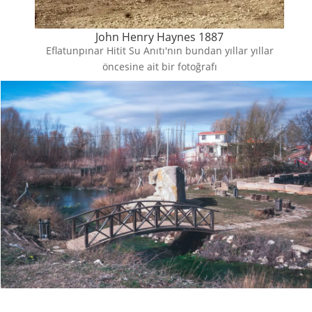
John Henry Haynes 1887
Eflatunpınar Hitit Su Anıtı'nın bundan yıllar yıllar
öncesine ait bir fotoğrafı