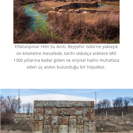
Eflatunpınar Hitit Su Anıtı, Beyşehir Gölü'ne yaklaşık
on kilometre mesafede, tarihi oldukça eskilere
MÖ
1300
yıllarına kadar giden
ve orijinal halini muhafaza
eden üç anıtın bulunduğu bir
höyüktür
.