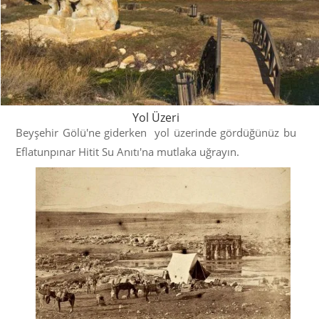
Yol Üzeri
Beyşehir Gölü'ne giderken yol üzerinde gördüğünüz bu
Eflatunpınar Hitit Su Anıtı'na mutlaka uğrayın.