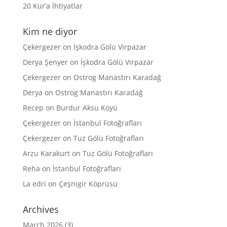
20 Kur’a İhtiyatlar
Kim ne diyor
Çekergezer
on
İşkodra Gölü Virpazar
Derya Şenyer
on
İşkodra Gölü Virpazar
Çekergezer
on
Ostrog Manastırı Karadağ
Derya
on
Ostrog Manastırı Karadağ
Recep
on
Burdur Aksu Köyü
Çekergezer
on
İstanbul Fotoğrafları
Çekergezer
on
Tuz Gölü Fotoğrafları
Arzu Karakurt
on
Tuz Gölü Fotoğrafları
Reha
on
İstanbul Fotoğrafları
La edri
on
Çeşnigir Köprüsü
Archives
March 2026
(3)