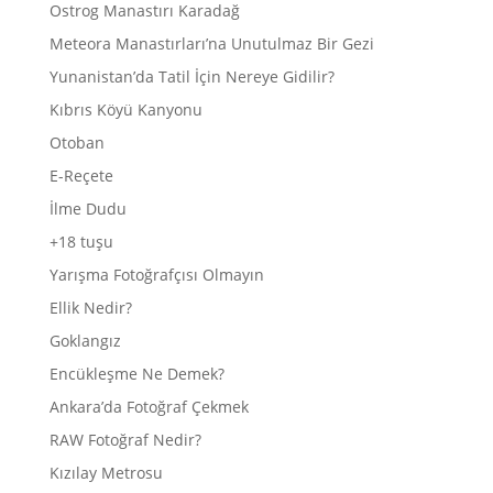
Ostrog Manastırı Karadağ
Meteora Manastırları’na Unutulmaz Bir Gezi
Yunanistan’da Tatil İçin Nereye Gidilir?
Kıbrıs Köyü Kanyonu
Otoban
E-Reçete
İlme Dudu
+18 tuşu
Yarışma Fotoğrafçısı Olmayın
Ellik Nedir?
Goklangız
Encükleşme Ne Demek?
Ankara’da Fotoğraf Çekmek
RAW Fotoğraf Nedir?
Kızılay Metrosu