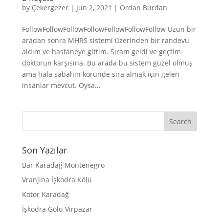
by
Çekergezer
|
Jun 2, 2021
|
Ordan Burdan
FollowFollowFollowFollowFollowFollowFollow Uzun bir
aradan sonra MHRS sistemi üzerinden bir randevu
aldım ve hastaneye gittim. Sıram geldi ve geçtim
doktorun karşısına. Bu arada bu sistem güzel olmuş
ama hala sabahın köründe sıra almak için gelen
insanlar mevcut. Oysa...
Son Yazılar
Bar Karadağ Montenegro
Vranjina İşkodra Kölü
Kotor Karadağ
İşkodra Gölü Virpazar