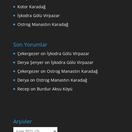
Kotor Karadağ
İşkodra Gölü Virpazar
Ostrog Manastırı Karadağ
Son Yorumlar
Çekergezer
on
İşkodra Gölü Virpazar
Derya Şenyer
on
İşkodra Gölü Virpazar
Çekergezer
on
Ostrog Manastırı Karadağ
Derya
on
Ostrog Manastırı Karadağ
Recep
on
Burdur Aksu Köyü
Arşivler
Arşivler