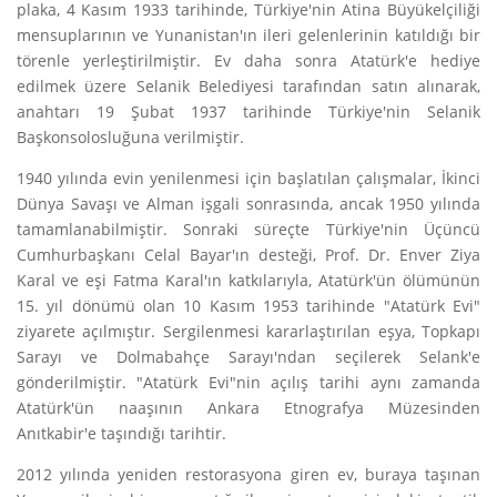
plaka, 4 Kasım 1933 tarihinde, Türkiye'nin Atina Büyükelçiliği
mensuplarının ve Yunanistan'ın ileri gelenlerinin katıldığı bir
törenle yerleştirilmiştir. Ev daha sonra Atatürk'e hediye
edilmek üzere Selanik Belediyesi tarafından satın alınarak,
anahtarı 19 Şubat 1937 tarihinde Türkiye'nin Selanik
Başkonsolosluğuna verilmiştir.
1940 yılında evin yenilenmesi için başlatılan çalışmalar, İkinci
Dünya Savaşı ve Alman işgali sonrasında, ancak 1950 yılında
tamamlanabilmiştir. Sonraki süreçte Türkiye'nin Üçüncü
Cumhurbaşkanı Celal Bayar'ın desteği, Prof. Dr. Enver Ziya
Karal ve eşi Fatma Karal'ın katkılarıyla, Atatürk'ün ölümünün
15. yıl dönümü olan 10 Kasım 1953 tarihinde "Atatürk Evi"
ziyarete açılmıştır. Sergilenmesi kararlaştırılan eşya, Topkapı
Sarayı ve Dolmabahçe Sarayı'ndan seçilerek Selank'e
gönderilmiştir. "Atatürk Evi"nin açılış tarihi aynı zamanda
Atatürk'ün naaşının Ankara Etnografya Müzesinden
Anıtkabir'e taşındığı tarihtir.
2012 yılında yeniden restorasyona giren ev, buraya taşınan