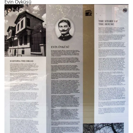
Evin Öyküsü