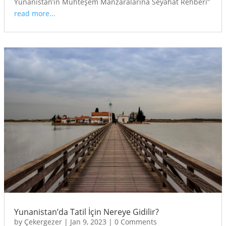
Yunanistan’ın Muhteşem Manzaralarına Seyahat Rehberi”
read more...
Yunanistan’da Tatil İçin Nereye Gidilir?
by
Çekergezer
|
Jan 9, 2023
|
0 Comments