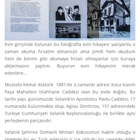
Evin girişinde bulunan bu fotoğrafta evin hikayesi yazıyordu o
zaman okuma fırsatım olmamıştı ama şimdi hem okudum
hem de benim gibi okumaya fırsatı olmayanlar için buraya
aktarmasını yaptım. Buyurun evin hikayesini merak
edenlere...
Mustafa Kemal Atatürk 1881'de o zamanki adresi Koca Kasım
Paşa Mahallesi Islahhane Caddesi olan bu evde doğdu. Bu
tarihi yapı, günümüzde Selanik'in Apostolou Pavlu Caddesi, 17
numarada bulunmakta olup, Agiou Dimitriou, 151 adresindeki
Türkiye Cumhuriyeti Selanik Başkonsolosluğu ile birlikte aynı
yerleşkenin parçasıdır.
Selanik Şehrine Osmanlı Mimari dokusunun hakim olduğu o
önemde bu ev, Türk evlerinin iç içe olduğu bir çevrede diğer