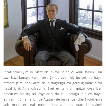
İtiraf etmeliyim ki "Atatürk'ün evi Selanik" konu başlıklı bir
yazı hazırlamaya karar verdiğimde evini hiç bu şekilde hayal
etmemiştim. Yani Atatürk'ün doğduğu evi gördüğümde biraz
hayal kırıklığına uğradım. Evet ev tam bir müze, oysa ben
Atatürk'e ait kişisel eşyaların da bulunduğu bir ev hayal
etmiştim. Bina haricinde Atatürk ile bağlantısı olan hiçbir eşya
yok maalesef. Bal mumundan yapılmış Atatürk heykeli,