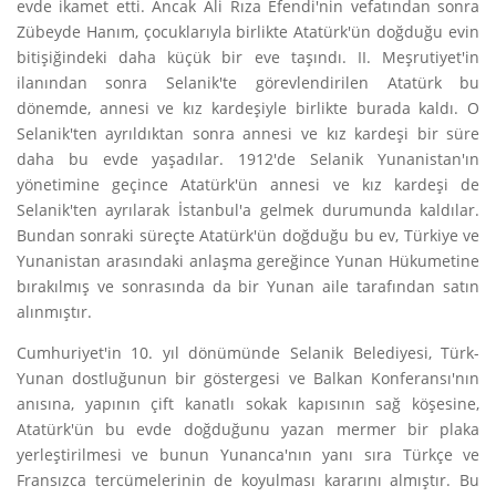
evde ikamet etti. Ancak Ali Rıza Efendi'nin vefatından sonra
Zübeyde Hanım, çocuklarıyla birlikte Atatürk'ün doğduğu evin
bitişiğindeki daha küçük bir eve taşındı. II. Meşrutiyet'in
ilanından sonra Selanik'te görevlendirilen Atatürk bu
dönemde, annesi ve kız kardeşiyle birlikte burada kaldı. O
Selanik'ten ayrıldıktan sonra annesi ve kız kardeşi bir süre
daha bu evde yaşadılar. 1912'de Selanik Yunanistan'ın
yönetimine geçince Atatürk'ün annesi ve kız kardeşi de
Selanik'ten ayrılarak İstanbul'a gelmek durumunda kaldılar.
Bundan sonraki süreçte Atatürk'ün doğduğu bu ev, Türkiye ve
Yunanistan arasındaki anlaşma gereğince Yunan Hükumetine
bırakılmış ve sonrasında da bir Yunan aile tarafından satın
alınmıştır.
Cumhuriyet'in 10. yıl dönümünde Selanik Belediyesi, Türk-
Yunan dostluğunun bir göstergesi ve Balkan Konferansı'nın
anısına, yapının çift kanatlı sokak kapısının sağ köşesine,
Atatürk'ün bu evde doğduğunu yazan mermer bir plaka
yerleştirilmesi ve bunun Yunanca'nın yanı sıra Türkçe ve
Fransızca tercümelerinin de koyulması kararını almıştır. Bu