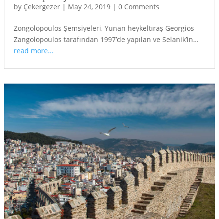
by
Çekergezer
|
May 24, 2019
|
0 Comments
Zongolopoulos Şemsiyeleri, Yunan heykeltıraş Georgios
Zangolopoulos tarafından 1997’de yapılan ve Selanik’in…
read more...