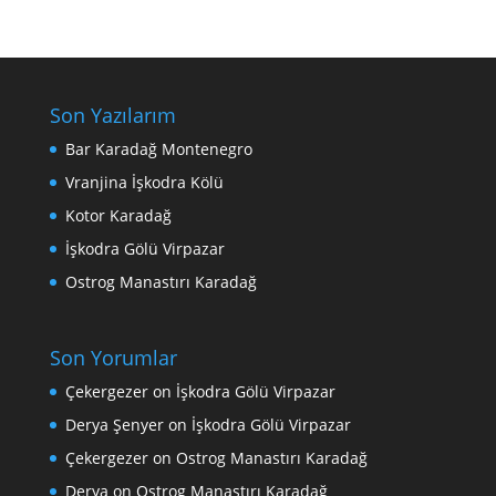
Son Yazılarım
Bar Karadağ Montenegro
Vranjina İşkodra Kölü
Kotor Karadağ
İşkodra Gölü Virpazar
Ostrog Manastırı Karadağ
Son Yorumlar
Çekergezer
on
İşkodra Gölü Virpazar
Derya Şenyer
on
İşkodra Gölü Virpazar
Çekergezer
on
Ostrog Manastırı Karadağ
Derya
on
Ostrog Manastırı Karadağ