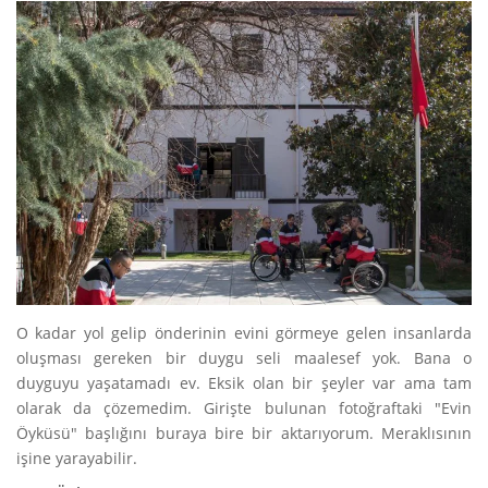
O kadar yol gelip önderinin evini görmeye gelen insanlarda
oluşması gereken bir duygu seli maalesef yok. Bana o
duyguyu yaşatamadı ev. Eksik olan bir şeyler var ama tam
olarak da çözemedim. Girişte bulunan fotoğraftaki "Evin
Öyküsü" başlığını buraya bire bir aktarıyorum. Meraklısının
işine yarayabilir.