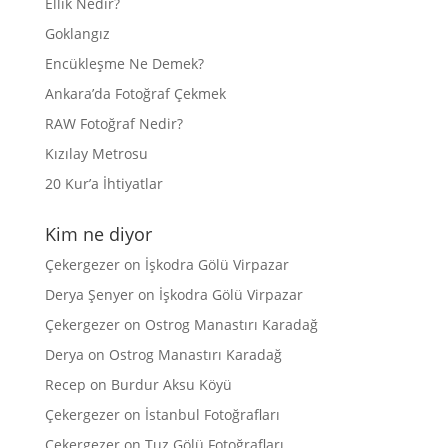
Ellik Nedir?
Goklangız
Encükleşme Ne Demek?
Ankara’da Fotoğraf Çekmek
RAW Fotoğraf Nedir?
Kızılay Metrosu
20 Kur’a İhtiyatlar
Kim ne diyor
Çekergezer
on
İşkodra Gölü Virpazar
Derya Şenyer
on
İşkodra Gölü Virpazar
Çekergezer
on
Ostrog Manastırı Karadağ
Derya
on
Ostrog Manastırı Karadağ
Recep
on
Burdur Aksu Köyü
Çekergezer
on
İstanbul Fotoğrafları
Çekergezer
on
Tuz Gölü Fotoğrafları