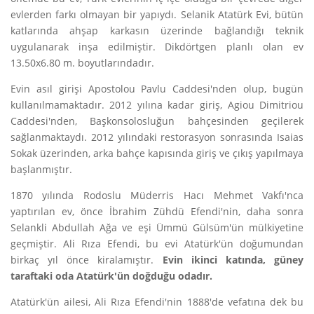
evlerden farkı olmayan bir yapıydı. Selanik Atatürk Evi, bütün
katlarında ahşap karkasın üzerinde bağlandığı teknik
uygulanarak inşa edilmiştir. Dikdörtgen planlı olan ev
13.50x6.80 m. boyutlarındadır.
Evin asıl girişi Apostolou Pavlu Caddesi'nden olup, bugün
kullanılmamaktadır. 2012 yılına kadar giriş, Agiou Dimitriou
Caddesi'nden, Başkonsolosluğun bahçesinden geçilerek
sağlanmaktaydı. 2012 yılındaki restorasyon sonrasında Isaias
Sokak üzerinden, arka bahçe kapısında giriş ve çıkış yapılmaya
başlanmıştır.
1870 yılında Rodoslu Müderris Hacı Mehmet Vakfı'nca
yaptırılan ev, önce İbrahim Zühdü Efendi'nin, daha sonra
Selankli Abdullah Ağa ve eşi Ümmü Gülsüm'ün mülkiyetine
geçmiştir. Ali Rıza Efendi, bu evi Atatürk'ün doğumundan
birkaç yıl önce kiralamıştır.
Evin ikinci katında, güney
taraftaki oda Atatürk'ün doğduğu odadır.
Atatürk'ün ailesi, Ali Rıza Efendi'nin 1888'de vefatına dek bu