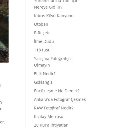
Yunanistan’da Tatil İçin
Nereye Gidilir?
Kıbrıs Köyü Kanyonu
Otoban
E-Reçete
İlme Dudu
+18 tuşu
Yarışma Fotoğrafçısı
Olmayın
Ellik Nedir?
Goklangız
e
Encükleşme Ne Demek?
Ankara’da Fotoğraf Çekmek
an
RAW Fotoğraf Nedir?
an
Kızılay Metrosu
er.
20 Kur’a İhtiyatlar