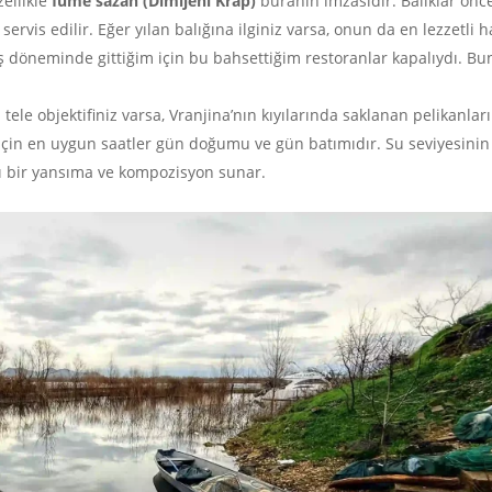
zellikle
füme sazan (Dimljeni Krap)
buranın imzasıdır. Balıklar önc
ervis edilir. Eğer yılan balığına ilginiz varsa, onun da en lezzetli h
ş döneminde gittiğim için bu bahsettiğim restoranlar kapalıydı. Bu
tele objektifiniz varsa, Vranjina’nın kıyılarında saklanan pelikanları
e!) için en uygun saatler gün doğumu ve gün batımıdır. Su seviyesinin
ı bir yansıma ve kompozisyon sunar.