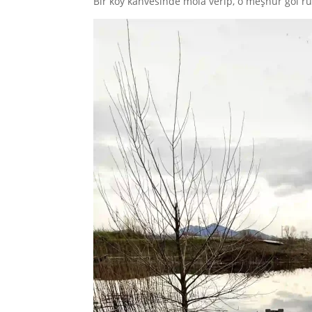
Bir köy kahvesinde mola verip, o meşhur göl r