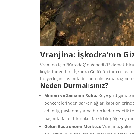
Vranjina: İşkodra’nın Gi
Vranjina için "Karadağ’ın Venedik’i" demek biraz
köylerinden biri. İşkodra Gölü’nün tam ortasınd
bu yerleşim, aslında bir ada olmasına rağmen ya
Neden Durmalısınız?
Mimari ve Zamanın Ruhu:
Köye girdiğiniz a
pencerelerinden sarkan ağlar, kapı önlerind
edilmiş, paslanmış ama bir o kadar estetik t
başında farklı bir doku, farklı bir gölge oyunu
Gölün Gastronomi Merkezi:
Vranjina, gölün 