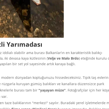
zli Yarımadası
 iddialı olabilir ama burası Balkanlar’ın en karakteristik balıkçı
a, iki devasa kaya kütlesinin (
Velje ve Malo Brdo
) eteğinde kurulu 
pılan bir set yol sayesinde artık karaya bağlı.
n modern dünyadan koptuğunuzu hissedeceksiniz. Tipik taş evlerin
e rüzgarla kuruyan gümüş balıkları ve kanallara düzensizce park
eknelerle burası tam bir
"yaşayan müze"
. Fotoğrafçılar için her köş
 var.
en taze balıklarının "merkezi" sayılır. Buradaki yerel işletmelerde