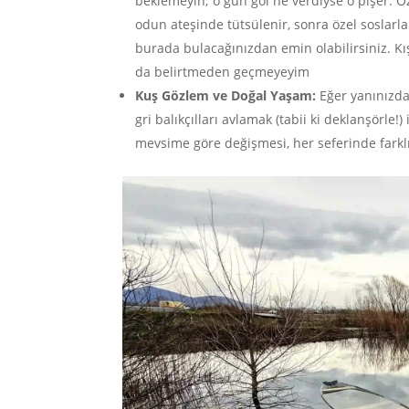
beklemeyin; o gün göl ne verdiyse o pişer. Ö
odun ateşinde tütsülenir, sonra özel soslarla s
burada bulacağınızdan emin olabilirsiniz. Kı
da belirtmeden geçmeyeyim
Kuş Gözlem ve Doğal Yaşam:
Eğer yanınızda 
gri balıkçılları avlamak (tabii ki deklanşörl
mevsime göre değişmesi, her seferinde farkl