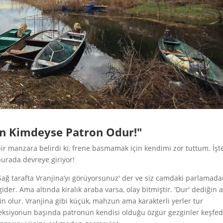
on Kimdeyse Patron Odur!"
ir manzara belirdi ki, frene basmamak için kendimi zor tuttum. İşt
urada devreye giriyor!
ağ tarafta Vranjina’yı görüyorsunuz' der ve siz camdaki parlamad
ider. Ama altında kiralık araba varsa, olay bitmiştir. 'Dur' dediğin 
in olur. Vranjina gibi küçük, mahzun ama karakterli yerler tur
eksiyonun başında patronun kendisi olduğu özgür gezginler keşfed