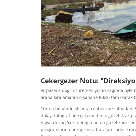
Cekergezer Notu: "Direksiy
Virpazar’a doğru sürerken yolun sağında öyle b
araba kiralamanın o şahane lüksü tam olarak b
Tur otobüsünde olsanız, rehber mikrofondan 'S
dolayı fotoğraf bile çekemeden o güzellik akıp g
hayat durur, 'çek' dediğin an en güzel kare sen
programlarına pek girmez, buraları sadece dir