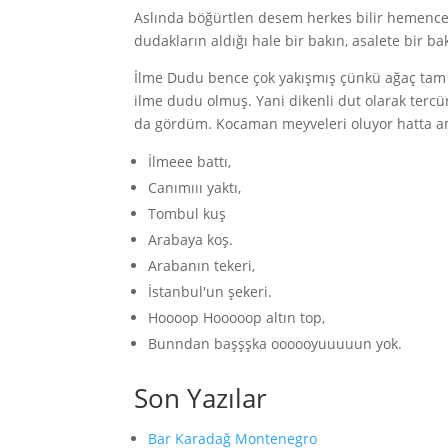
Aslında böğürtlen desem herkes bilir hemence
dudakların aldığı hale bir bakın, asalete bir 
İlme Dudu bence çok yakışmış çünkü ağaç tam 
ilme dudu olmuş. Yani dikenli dut olarak terc
da gördüm. Kocaman meyveleri oluyor hatta ama
İlmeee battı,
Canımııı yaktı,
Tombul kuş
Arabaya koş.
Arabanın tekeri,
İstanbul'un şekeri.
Hoooop Hooooop altın top,
Bunndan başşşka oooooyuuuuun yok.
Son Yazılar
Bar Karadağ Montenegro