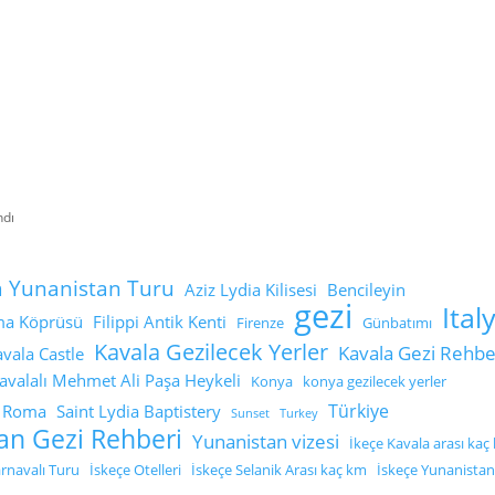
ndı
a Yunanistan Turu
Aziz Lydia Kilisesi
Bencileyin
gezi
Ital
a Köprüsü
Filippi Antik Kenti
Firenze
Günbatımı
Kavala Gezilecek Yerler
Kavala Gezi Rehbe
avala Castle
avalalı Mehmet Ali Paşa Heykeli
Konya
konya gezilecek yerler
Türkiye
Roma
Saint Lydia Baptistery
Sunset
Turkey
an Gezi Rehberi
Yunanistan vizesi
İkeçe Kavala arası kaç
arnavalı Turu
İskeçe Otelleri
İskeçe Selanik Arası kaç km
İskeçe Yunanista