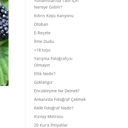
Yunanistan’da Tatil İçin
Nereye Gidilir?
Kıbrıs Köyü Kanyonu
Otoban
E-Reçete
İlme Dudu
+18 tuşu
Yarışma Fotoğrafçısı
Olmayın
Ellik Nedir?
Goklangız
Encükleşme Ne Demek?
Ankara’da Fotoğraf Çekmek
RAW Fotoğraf Nedir?
Kızılay Metrosu
20 Kur’a İhtiyatlar