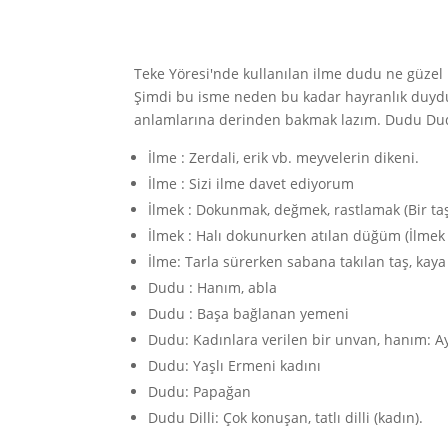
Teke Yöresi'nde kullanılan ilme dudu ne güzel
Şimdi bu isme neden bu kadar hayranlık duydu
anlamlarına derinden bakmak lazım. Dudu Dud
İlme : Zerdali, erik vb. meyvelerin dikeni.
İlme : Sizi ilme davet ediyorum
İlmek : Dokunmak, değmek, rastlamak (Bir taş
İlmek : Halı dokunurken atılan düğüm (İlmek 
İlme: Tarla sürerken sabana takılan taş, kaya 
Dudu : Hanım, abla
Dudu : Başa bağlanan yemeni
Dudu: Kadınlara verilen bir unvan, hanım: 
Dudu: Yaşlı Ermeni kadını
Dudu: Papağan
Dudu Dilli: Çok konuşan, tatlı dilli (kadın).