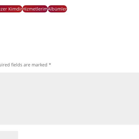
zer Kimdir
Hizmetlerim
Albümler
ired fields are marked
*