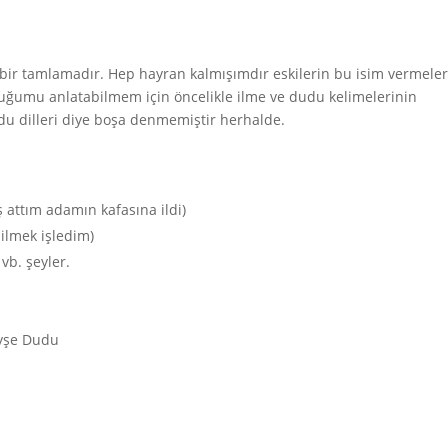
 bir tamlamadır. Hep hayran kalmışımdır eskilerin bu isim vermeler
ğumu anlatabilmem için öncelikle ilme ve dudu kelimelerinin
u dilleri diye boşa denmemiştir herhalde.
 attım adamın kafasına ildi)
ilmek işledim)
vb. şeyler.
Ayşe Dudu