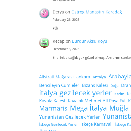
Derya
on
Ostrog Manastırı Karadağ
February 26, 2026
♥️👍
Recep
on
Burdur Aksu Köyü
December 6, 2025
Ellerinize sağlık çok güzel olmuş. Anılarım canla
Arabayl
ankara
Alistrati Mağarası
Antalya
Bencileyin Cümleler
Bizans Kalesi
Dram
Doğa
italya gezilecek yerler
K
Kadın
Kavala Kalesi
Kavalalı Mehmet Ali Paşa Evi
K
Mega İtalya
Muğla
Marmaris
Yunanist
Yunanistan Gezilecek Yerler
İskeçe Karnavalı
İskeçe Gezilecek Yerler
İskeçe K