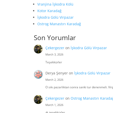
Vranjina İşkodra Kölü
Kotor Karadağ
İşkodra Gölü Virpazar
Ostrog Manastırı Karadağ
Son Yorumlar
Çekergezer
on
İşkodra Gölü Virpazar
March 3, 2026
Teşekkürler
Derya Şenyer
on
İşkodra Gölü Virpazar
March 2, 2026
O sıkı pazarlıktan sonra sanki tur denenmeli. Virp
Çekergezer
on
Ostrog Manastırı Karada
March 1, 2026
🙏 teşekkürler