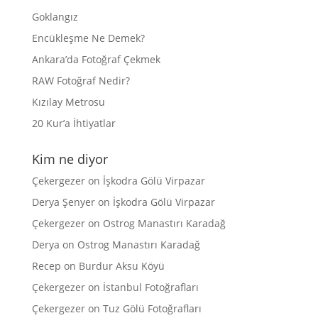
Goklangız
Encükleşme Ne Demek?
Ankara’da Fotoğraf Çekmek
RAW Fotoğraf Nedir?
Kızılay Metrosu
20 Kur’a İhtiyatlar
Kim ne diyor
Çekergezer
on
İşkodra Gölü Virpazar
Derya Şenyer
on
İşkodra Gölü Virpazar
Çekergezer
on
Ostrog Manastırı Karadağ
Derya
on
Ostrog Manastırı Karadağ
Recep
on
Burdur Aksu Köyü
Çekergezer
on
İstanbul Fotoğrafları
Çekergezer
on
Tuz Gölü Fotoğrafları