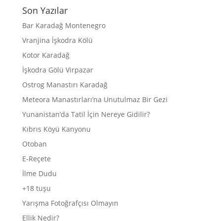
Son Yazılar
Bar Karadağ Montenegro
Vranjina İşkodra Kölü
Kotor Karadağ
İşkodra Gölü Virpazar
Ostrog Manastırı Karadağ
Meteora Manastırları’na Unutulmaz Bir Gezi
Yunanistan’da Tatil İçin Nereye Gidilir?
Kıbrıs Köyü Kanyonu
Otoban
E-Reçete
İlme Dudu
+18 tuşu
Yarışma Fotoğrafçısı Olmayın
Ellik Nedir?