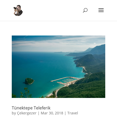
Tünektepe Teleferik
by
Çekergezer
|
Mar 30, 2018
|
Travel