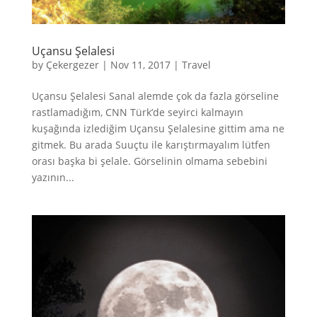
Uçansu Şelalesi
by
Çekergezer
|
Nov 11, 2017
|
Travel
Uçansu Şelalesi Sanal alemde çok da fazla görseline
rastlamadığım, CNN Türk’de seyirci kalmayın
kuşağında izlediğim Uçansu Şelalesine gittim ama ne
gitmek. Bu arada Suuçtu ile karıştırmayalım lütfen
orası başka bi şelale. Görselinin olmama sebebini
yazının...