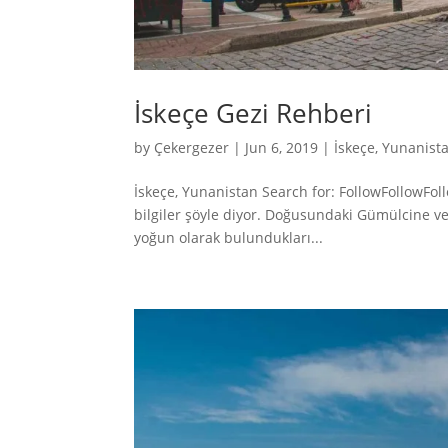
İskeçe Gezi Rehberi
by
Çekergezer
|
Jun 6, 2019
|
İskeçe
,
Yunanist
İskeçe, Yunanistan Search for: FollowFollowFol
bilgiler şöyle diyor. Doğusundaki Gümülcine v
yoğun olarak bulundukları...