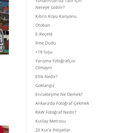
Yunanistan’da Tatil İçin
Nereye Gidilir?
Kıbrıs Köyü Kanyonu
Otoban
E-Reçete
İlme Dudu
+18 tuşu
Yarışma Fotoğrafçısı
Olmayın
Ellik Nedir?
Goklangız
Encükleşme Ne Demek?
Ankara’da Fotoğraf Çekmek
RAW Fotoğraf Nedir?
Kızılay Metrosu
20 Kur’a İhtiyatlar