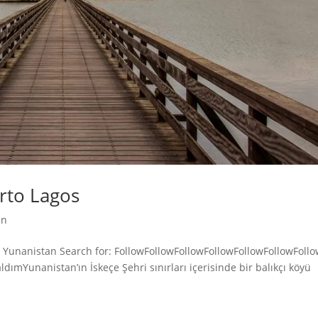
orto Lagos
an
çe Yunanistan Search for: FollowFollowFollowFollowFollowFollowFoll
ımYunanistan’ın İskeçe Şehri sınırları içerisinde bir balıkçı köyü