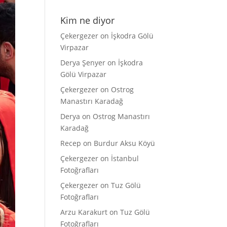
Kim ne diyor
Çekergezer
on
İşkodra Gölü
Virpazar
Derya Şenyer
on
İşkodra
Gölü Virpazar
Çekergezer
on
Ostrog
Manastırı Karadağ
Derya
on
Ostrog Manastırı
Karadağ
Recep
on
Burdur Aksu Köyü
Çekergezer
on
İstanbul
Fotoğrafları
Çekergezer
on
Tuz Gölü
Fotoğrafları
Arzu Karakurt
on
Tuz Gölü
Fotoğrafları