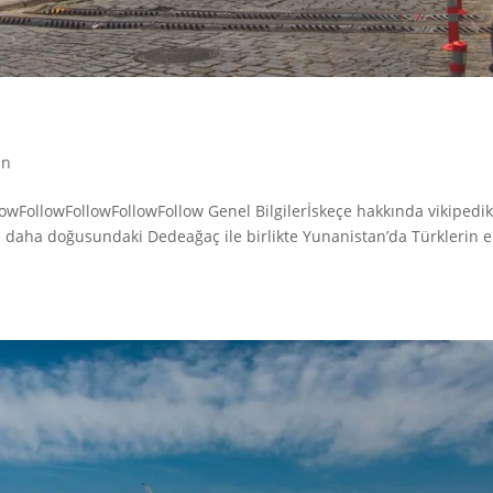
an
lowFollowFollowFollowFollow Genel Bilgilerİskeçe hakkında vikipedi
e daha doğusundaki Dedeağaç ile birlikte Yunanistan’da Türklerin 