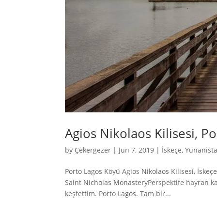
Agios Nikolaos Kilisesi, P
by
Çekergezer
|
Jun 7, 2019
|
İskeçe
,
Yunanist
Porto Lagos Köyü Agios Nikolaos Kilisesi, İske
Saint Nicholas MonasteryPerspektife hayran kald
keşfettim. Porto Lagos. Tam bir...