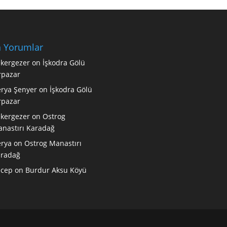
 Yorumlar
kergezer
on
İşkodra Gölü
rpazar
rya Şenyer
on
İşkodra Gölü
rpazar
kergezer
on
Ostrog
nastırı Karadağ
rya
on
Ostrog Manastırı
radağ
ecep
on
Burdur Aksu Köyü