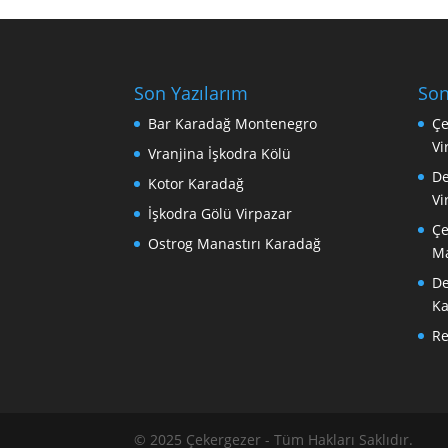
Son Yazılarım
Son
Bar Karadağ Montenegro
Çe
Vi
Vranjina İşkodra Kölü
De
Kotor Karadağ
Vi
İşkodra Gölü Virpazar
Çe
Ostrog Manastırı Karadağ
Ma
De
Ka
R
© 2025 Çekergezer - Tüm Hakları Saklıdır.