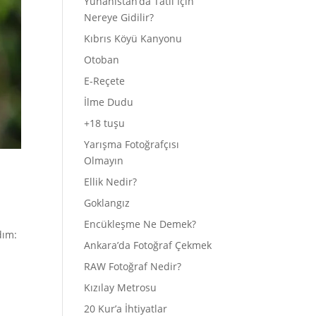
Yunanistan’da Tatil İçin
Nereye Gidilir?
Kıbrıs Köyü Kanyonu
Otoban
E-Reçete
İlme Dudu
+18 tuşu
Yarışma Fotoğrafçısı
Olmayın
Ellik Nedir?
Goklangız
Encükleşme Ne Demek?
dım:
Ankara’da Fotoğraf Çekmek
ç
RAW Fotoğraf Nedir?
Kızılay Metrosu
20 Kur’a İhtiyatlar