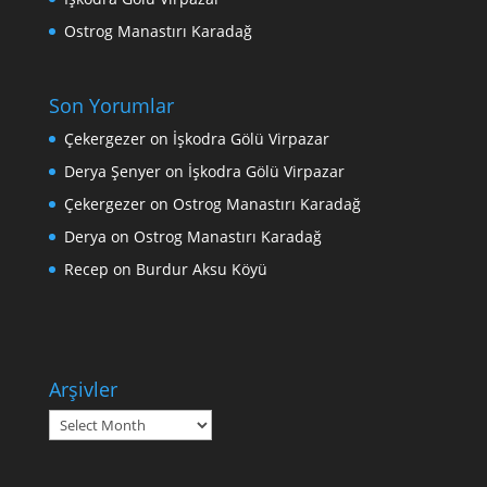
Ostrog Manastırı Karadağ
Son Yorumlar
Çekergezer
on
İşkodra Gölü Virpazar
Derya Şenyer
on
İşkodra Gölü Virpazar
Çekergezer
on
Ostrog Manastırı Karadağ
Derya
on
Ostrog Manastırı Karadağ
Recep
on
Burdur Aksu Köyü
Arşivler
Arşivler