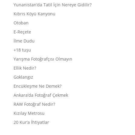
Yunanistan’da Tatil İçin Nereye Gidilir?
Kıbrıs Köyü Kanyonu
Otoban
E-Reçete
İlme Dudu
+18 tuşu
Yarışma Fotoğrafçısı Olmayın
Ellik Nedir?
Goklangız
Encükleşme Ne Demek?
Ankara’da Fotoğraf Çekmek
RAW Fotoğraf Nedir?
Kızılay Metrosu
20 Kur’a İhtiyatlar