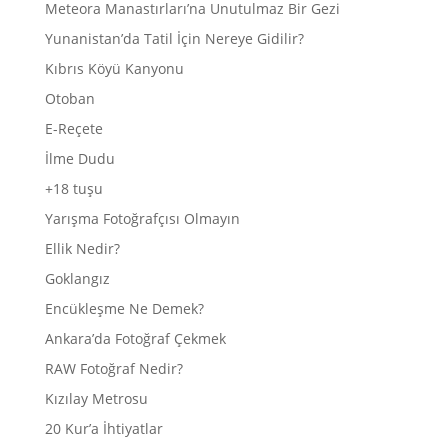
Meteora Manastırları’na Unutulmaz Bir Gezi
Yunanistan’da Tatil İçin Nereye Gidilir?
Kıbrıs Köyü Kanyonu
Otoban
E-Reçete
İlme Dudu
+18 tuşu
Yarışma Fotoğrafçısı Olmayın
Ellik Nedir?
Goklangız
Encükleşme Ne Demek?
Ankara’da Fotoğraf Çekmek
RAW Fotoğraf Nedir?
Kızılay Metrosu
20 Kur’a İhtiyatlar