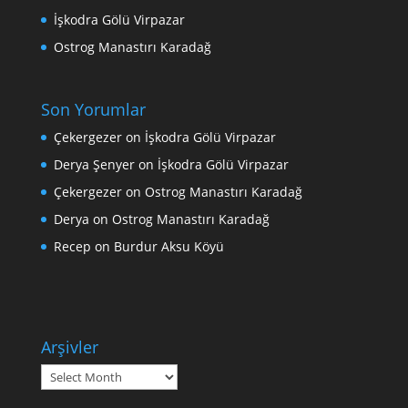
İşkodra Gölü Virpazar
Ostrog Manastırı Karadağ
Son Yorumlar
Çekergezer
on
İşkodra Gölü Virpazar
Derya Şenyer
on
İşkodra Gölü Virpazar
Çekergezer
on
Ostrog Manastırı Karadağ
Derya
on
Ostrog Manastırı Karadağ
Recep
on
Burdur Aksu Köyü
Arşivler
Arşivler