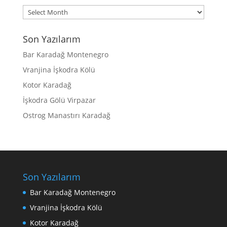
Archives
Son Yazılarım
Bar Karadağ Montenegro
Vranjina İşkodra Kölü
Kotor Karadağ
İşkodra Gölü Virpazar
Ostrog Manastırı Karadağ
Son Yazılarım
Bar Karadağ Montenegro
Vranjina İşkodra Kölü
Kotor Karadağ