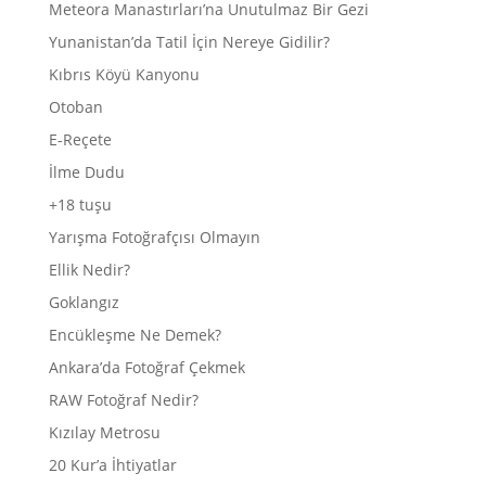
Meteora Manastırları’na Unutulmaz Bir Gezi
Yunanistan’da Tatil İçin Nereye Gidilir?
Kıbrıs Köyü Kanyonu
Otoban
E-Reçete
İlme Dudu
+18 tuşu
Yarışma Fotoğrafçısı Olmayın
Ellik Nedir?
Goklangız
Encükleşme Ne Demek?
Ankara’da Fotoğraf Çekmek
RAW Fotoğraf Nedir?
Kızılay Metrosu
20 Kur’a İhtiyatlar