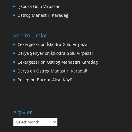
İşkodra Gölü Virpazar
Ostrog Manastırı Karadağ
Son Yorumlar
Çekergezer
on
İşkodra Gölü Virpazar
Derya Şenyer
on
İşkodra Gölü Virpazar
Çekergezer
on
Ostrog Manastırı Karadağ
Derya
on
Ostrog Manastırı Karadağ
Recep
on
Burdur Aksu Köyü
Arşivler
Arşivler