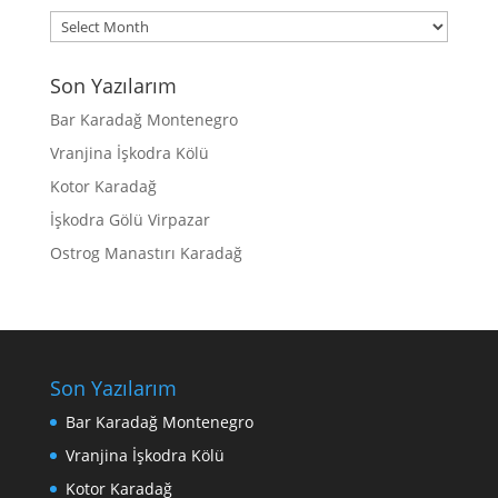
Archives
Son Yazılarım
Bar Karadağ Montenegro
Vranjina İşkodra Kölü
Kotor Karadağ
İşkodra Gölü Virpazar
Ostrog Manastırı Karadağ
Son Yazılarım
Bar Karadağ Montenegro
Vranjina İşkodra Kölü
Kotor Karadağ