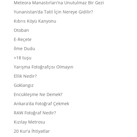
Meteora Manastırları’na Unutulmaz Bir Gezi
Yunanistan’da Tatil İçin Nereye Gidilir?
Kıbrıs Köyü Kanyonu
Otoban
E-Reçete
İlme Dudu
+18 tuşu
Yarışma Fotoğrafçısı Olmayın
Ellik Nedir?
Goklangız
Encükleşme Ne Demek?
Ankara’da Fotoğraf Çekmek
RAW Fotoğraf Nedir?
Kızılay Metrosu
20 Kur’a İhtiyatlar