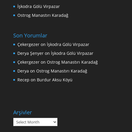
İşkodra Gölü Virpazar
Ostrog Manastırı Karadağ
Son Yorumlar
Çekergezer
on
İşkodra Gölü Virpazar
Derya Şenyer
on
İşkodra Gölü Virpazar
Çekergezer
on
Ostrog Manastırı Karadağ
Derya
on
Ostrog Manastırı Karadağ
Recep
on
Burdur Aksu Köyü
Arşivler
Arşivler