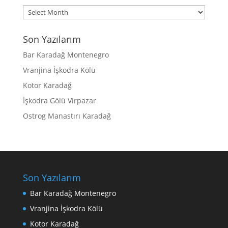
Archives
Son Yazılarım
Bar Karadağ Montenegro
Vranjina İşkodra Kölü
Kotor Karadağ
İşkodra Gölü Virpazar
Ostrog Manastırı Karadağ
Son Yazılarım
Bar Karadağ Montenegro
Vranjina İşkodra Kölü
Kotor Karadağ