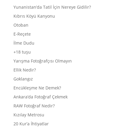
Yunanistan’da Tatil İçin Nereye Gidilir?
Kıbrıs Köyü Kanyonu
Otoban
E-Reçete
İlme Dudu
+18 tuşu
Yarışma Fotoğrafçısı Olmayın
Ellik Nedir?
Goklangız
Encükleşme Ne Demek?
Ankara’da Fotoğraf Çekmek
RAW Fotoğraf Nedir?
Kızılay Metrosu
20 Kur’a İhtiyatlar