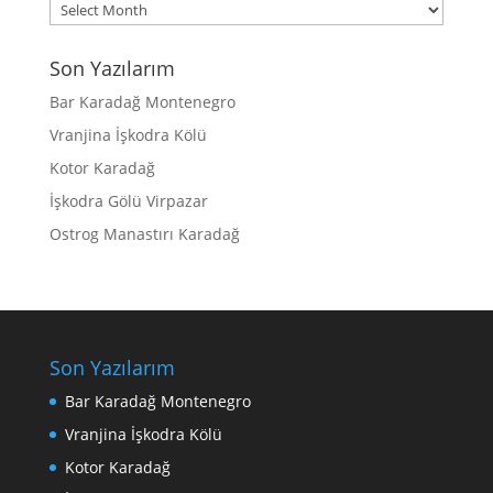
Archives
Son Yazılarım
Bar Karadağ Montenegro
Vranjina İşkodra Kölü
Kotor Karadağ
İşkodra Gölü Virpazar
Ostrog Manastırı Karadağ
Son Yazılarım
Bar Karadağ Montenegro
Vranjina İşkodra Kölü
Kotor Karadağ