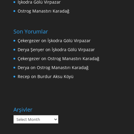
İşkodra Gölü Virpazar
Ostrog Manastırı Karadağ
Son Yorumlar
Çekergezer
on
İşkodra Gölü Virpazar
Derya Şenyer
on
İşkodra Gölü Virpazar
Çekergezer
on
Ostrog Manastırı Karadağ
Derya
on
Ostrog Manastırı Karadağ
Recep
on
Burdur Aksu Köyü
Arşivler
Arşivler