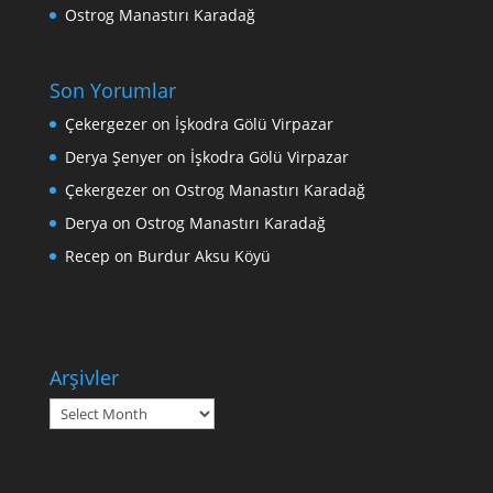
Ostrog Manastırı Karadağ
Son Yorumlar
Çekergezer
on
İşkodra Gölü Virpazar
Derya Şenyer
on
İşkodra Gölü Virpazar
Çekergezer
on
Ostrog Manastırı Karadağ
Derya
on
Ostrog Manastırı Karadağ
Recep
on
Burdur Aksu Köyü
Arşivler
Arşivler