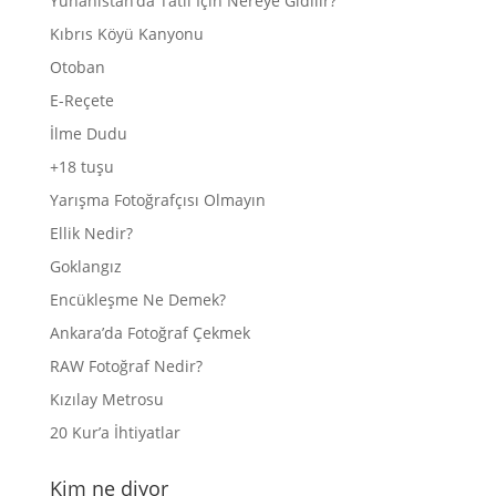
Yunanistan’da Tatil İçin Nereye Gidilir?
Kıbrıs Köyü Kanyonu
Otoban
E-Reçete
İlme Dudu
+18 tuşu
Yarışma Fotoğrafçısı Olmayın
Ellik Nedir?
Goklangız
Encükleşme Ne Demek?
Ankara’da Fotoğraf Çekmek
RAW Fotoğraf Nedir?
Kızılay Metrosu
20 Kur’a İhtiyatlar
Kim ne diyor