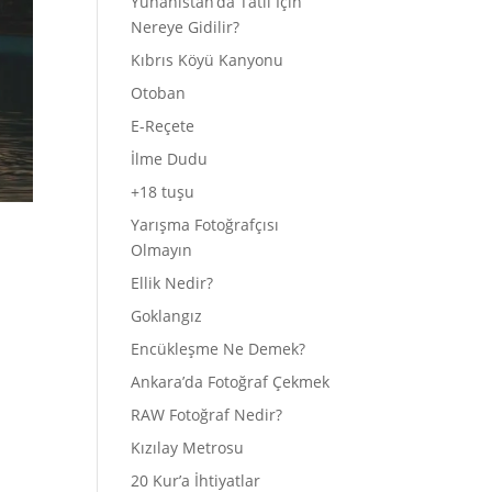
Yunanistan’da Tatil İçin
Nereye Gidilir?
Kıbrıs Köyü Kanyonu
Otoban
E-Reçete
İlme Dudu
+18 tuşu
Yarışma Fotoğrafçısı
Olmayın
Ellik Nedir?
Goklangız
Encükleşme Ne Demek?
Ankara’da Fotoğraf Çekmek
RAW Fotoğraf Nedir?
Kızılay Metrosu
20 Kur’a İhtiyatlar