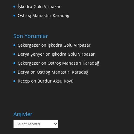
İşkodra Gölü Virpazar
Ostrog Manastırı Karadağ
Son Yorumlar
Çekergezer
on
İşkodra Gölü Virpazar
Derya Şenyer
on
İşkodra Gölü Virpazar
Çekergezer
on
Ostrog Manastırı Karadağ
Derya
on
Ostrog Manastırı Karadağ
Recep
on
Burdur Aksu Köyü
Arşivler
Arşivler