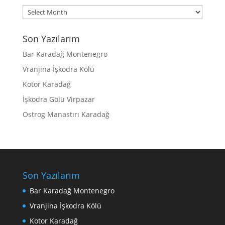
Archives
Son Yazılarım
Bar Karadağ Montenegro
Vranjina İşkodra Kölü
Kotor Karadağ
İşkodra Gölü Virpazar
Ostrog Manastırı Karadağ
Son Yazılarım
Bar Karadağ Montenegro
Vranjina İşkodra Kölü
Kotor Karadağ