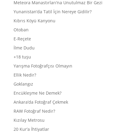
Meteora Manastırları’na Unutulmaz Bir Gezi
Yunanistan’da Tatil İçin Nereye Gidilir?
Kıbrıs Köyü Kanyonu
Otoban
E-Reçete
İlme Dudu
+18 tuşu
Yarışma Fotoğrafçısı Olmayın
Ellik Nedir?
Goklangız
Encükleşme Ne Demek?
Ankara’da Fotoğraf Çekmek
RAW Fotoğraf Nedir?
Kızılay Metrosu
20 Kur’a İhtiyatlar