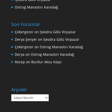
Ostrog Manastırı Karadağ
Son Yorumlar
Çekergezer
on
İşkodra Gölü Virpazar
Derya Şenyer
on
İşkodra Gölü Virpazar
Çekergezer
on
Ostrog Manastırı Karadağ
Derya
on
Ostrog Manastırı Karadağ
Recep
on
Burdur Aksu Köyü
Arşivler
Arşivler