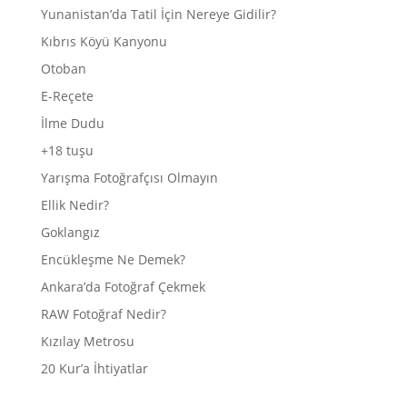
Yunanistan’da Tatil İçin Nereye Gidilir?
Kıbrıs Köyü Kanyonu
Otoban
E-Reçete
İlme Dudu
+18 tuşu
Yarışma Fotoğrafçısı Olmayın
Ellik Nedir?
Goklangız
Encükleşme Ne Demek?
Ankara’da Fotoğraf Çekmek
RAW Fotoğraf Nedir?
Kızılay Metrosu
20 Kur’a İhtiyatlar