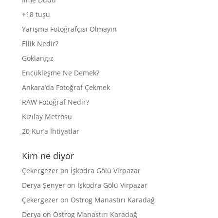
+18 tuşu
Yarışma Fotoğrafçısı Olmayın
Ellik Nedir?
Goklangız
Encükleşme Ne Demek?
Ankara’da Fotoğraf Çekmek
RAW Fotoğraf Nedir?
Kızılay Metrosu
20 Kur’a İhtiyatlar
Kim ne diyor
Çekergezer
on
İşkodra Gölü Virpazar
Derya Şenyer
on
İşkodra Gölü Virpazar
Çekergezer
on
Ostrog Manastırı Karadağ
Derya
on
Ostrog Manastırı Karadağ