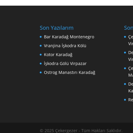
Son Yazılarım
Son
Bar Karadağ Montenegro
Çe
Vi
Vranjina İşkodra Kölü
De
Kotor Karadağ
Vi
İşkodra Gölü Virpazar
Çe
Ostrog Manastırı Karadağ
Ma
De
Ka
R
© 2025 Çekergezer - Tüm Hakları Saklıdır.