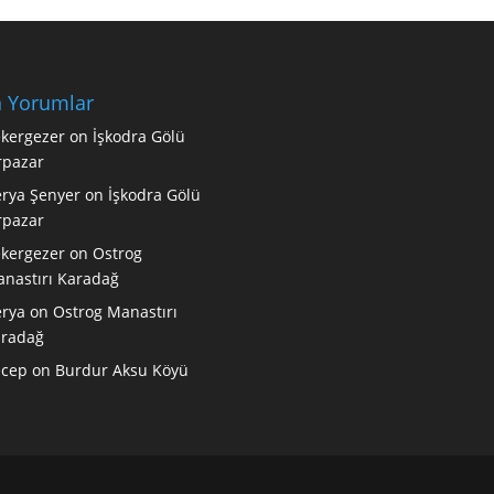
 Yorumlar
kergezer
on
İşkodra Gölü
rpazar
rya Şenyer
on
İşkodra Gölü
rpazar
kergezer
on
Ostrog
nastırı Karadağ
rya
on
Ostrog Manastırı
radağ
ecep
on
Burdur Aksu Köyü