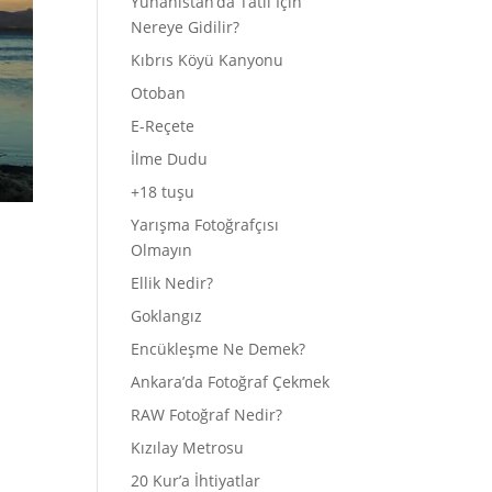
Yunanistan’da Tatil İçin
Nereye Gidilir?
Kıbrıs Köyü Kanyonu
Otoban
E-Reçete
İlme Dudu
+18 tuşu
Yarışma Fotoğrafçısı
Olmayın
Ellik Nedir?
Goklangız
Encükleşme Ne Demek?
Ankara’da Fotoğraf Çekmek
RAW Fotoğraf Nedir?
Kızılay Metrosu
20 Kur’a İhtiyatlar