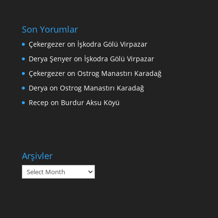
Son Yorumlar
Çekergezer
on
İşkodra Gölü Virpazar
Derya Şenyer
on
İşkodra Gölü Virpazar
Çekergezer
on
Ostrog Manastırı Karadağ
Derya
on
Ostrog Manastırı Karadağ
Recep
on
Burdur Aksu Köyü
Arşivler
Arşivler