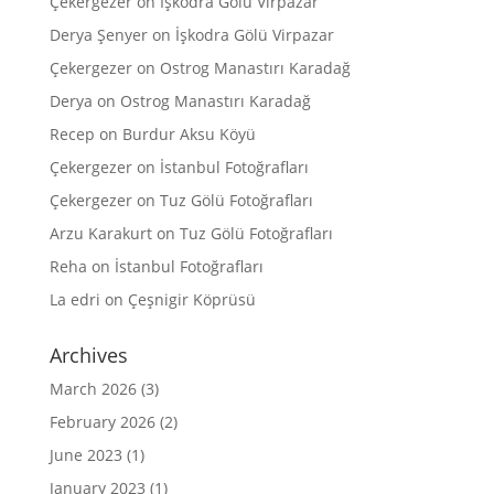
Çekergezer
on
İşkodra Gölü Virpazar
Derya Şenyer
on
İşkodra Gölü Virpazar
Çekergezer
on
Ostrog Manastırı Karadağ
Derya
on
Ostrog Manastırı Karadağ
Recep
on
Burdur Aksu Köyü
Çekergezer
on
İstanbul Fotoğrafları
Çekergezer
on
Tuz Gölü Fotoğrafları
Arzu Karakurt
on
Tuz Gölü Fotoğrafları
Reha
on
İstanbul Fotoğrafları
La edri
on
Çeşnigir Köprüsü
Archives
March 2026
(3)
February 2026
(2)
June 2023
(1)
January 2023
(1)