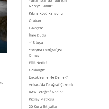
Yunanistan’da Tatil İçin
Nereye Gidilir?
Kıbrıs Köyü Kanyonu
Otoban
E-Reçete
İlme Dudu
+18 tuşu
Yarışma Fotoğrafçısı
Olmayın
Ellik Nedir?
Goklangız
Encükleşme Ne Demek?
r:
Ankara’da Fotoğraf Çekmek
RAW Fotoğraf Nedir?
Kızılay Metrosu
20 Kur’a İhtiyatlar