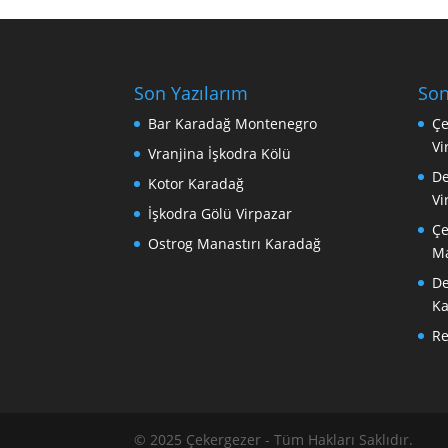
Son Yazılarım
Son
Bar Karadağ Montenegro
Çe
Vi
Vranjina İşkodra Kölü
De
Kotor Karadağ
Vi
İşkodra Gölü Virpazar
Çe
Ostrog Manastırı Karadağ
Ma
De
Ka
R
© 2025 Çekergezer - Tüm Hakları Saklıdır.