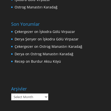
Ostrog Manastırı Karadağ
Son Yorumlar
Çekergezer
on
İşkodra Gölü Virpazar
Derya Şenyer
on
İşkodra Gölü Virpazar
Çekergezer
on
Ostrog Manastırı Karadağ
Derya
on
Ostrog Manastırı Karadağ
Recep
on
Burdur Aksu Köyü
Arşivler
Arşivler