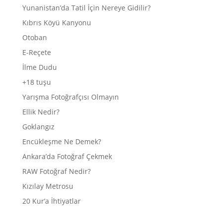
Yunanistan’da Tatil İçin Nereye Gidilir?
Kıbrıs Köyü Kanyonu
Otoban
E-Reçete
İlme Dudu
+18 tuşu
Yarışma Fotoğrafçısı Olmayın
Ellik Nedir?
Goklangız
Encükleşme Ne Demek?
Ankara’da Fotoğraf Çekmek
RAW Fotoğraf Nedir?
Kızılay Metrosu
20 Kur’a İhtiyatlar