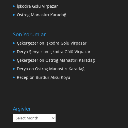
İşkodra Gölü Virpazar
Ostrog Manastırı Karadağ
Son Yorumlar
Çekergezer
on
İşkodra Gölü Virpazar
Derya Şenyer
on
İşkodra Gölü Virpazar
Çekergezer
on
Ostrog Manastırı Karadağ
Derya
on
Ostrog Manastırı Karadağ
Recep
on
Burdur Aksu Köyü
Arşivler
Arşivler