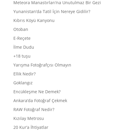
Meteora Manastırları’na Unutulmaz Bir Gezi
Yunanistan’da Tatil İçin Nereye Gidilir?
Kıbrıs Köyü Kanyonu
Otoban
E-Reçete
İlme Dudu
+18 tuşu
Yarışma Fotoğrafçısı Olmayın
Ellik Nedir?
Goklangız
Encükleşme Ne Demek?
Ankara’da Fotoğraf Çekmek
RAW Fotoğraf Nedir?
Kızılay Metrosu
20 Kur’a İhtiyatlar