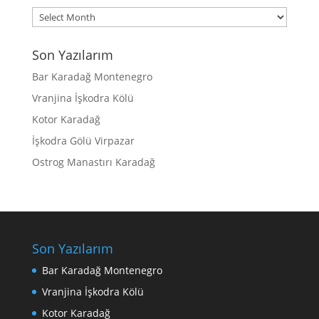
Archives
Son Yazılarım
Bar Karadağ Montenegro
Vranjina İşkodra Kölü
Kotor Karadağ
İşkodra Gölü Virpazar
Ostrog Manastırı Karadağ
Son Yazılarım
Bar Karadağ Montenegro
Vranjina İşkodra Kölü
Kotor Karadağ