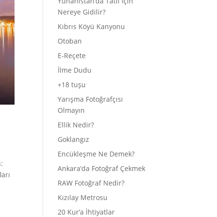
Yunanistan’da Tatil İçin
Nereye Gidilir?
Kıbrıs Köyü Kanyonu
Otoban
E-Reçete
İlme Dudu
+18 tuşu
Yarışma Fotoğrafçısı
Olmayın
Ellik Nedir?
Goklangız
Encükleşme Ne Demek?
:
Ankara’da Fotoğraf Çekmek
arı
RAW Fotoğraf Nedir?
Kızılay Metrosu
20 Kur’a İhtiyatlar