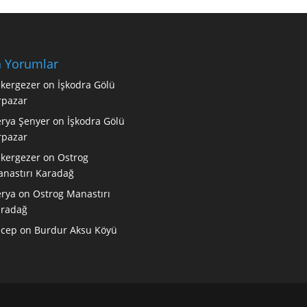
 Yorumlar
kergezer
on
İşkodra Gölü
rpazar
rya Şenyer
on
İşkodra Gölü
rpazar
kergezer
on
Ostrog
nastırı Karadağ
rya
on
Ostrog Manastırı
radağ
ecep
on
Burdur Aksu Köyü