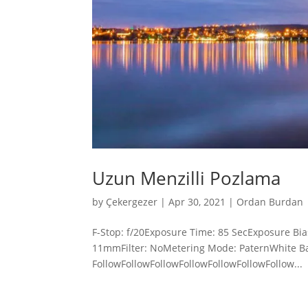
Uzun Menzilli Pozlama
by
Çekergezer
|
Apr 30, 2021
|
Ordan Burdan
F-Stop: f/20Exposure Time: 85 SecExposure Bi
11mmFilter: NoMetering Mode: PaternWhite Ba
FollowFollowFollowFollowFollowFollowFollow...