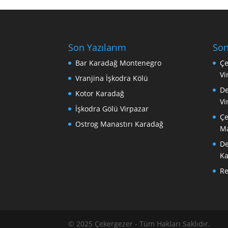
Son Yazılarım
Son
Bar Karadağ Montenegro
Çe
Vi
Vranjina İşkodra Kölü
De
Kotor Karadağ
Vi
İşkodra Gölü Virpazar
Çe
Ostrog Manastırı Karadağ
Ma
De
Ka
R
© 2025 Çekergezer - Tüm Hakları Saklıdır.