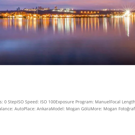
as: 0 StepISO Speed: ISO 100Exposure Program: ManuelFocal Length
lance: AutoPlace: AnkaraModel: Mogan GölüMore: Mogan Fotoğrafl