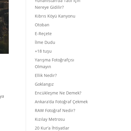
Yunanistan’da Tatil İçin
Nereye Gidilir?
Kıbrıs Köyü Kanyonu
Otoban
E-Reçete
İlme Dudu
+18 tuşu
Yarışma Fotoğrafçısı
Olmayın
Ellik Nedir?
Goklangız
Encükleşme Ne Demek?
nya
Ankara’da Fotoğraf Çekmek
RAW Fotoğraf Nedir?
Kızılay Metrosu
20 Kur’a İhtiyatlar