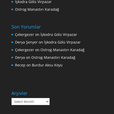
İşkodra Gölü Virpazar
Ostrog Manastırı Karadağ
Son Yorumlar
Çekergezer
on
İşkodra Gölü Virpazar
Derya Şenyer
on
İşkodra Gölü Virpazar
Çekergezer
on
Ostrog Manastırı Karadağ
Derya
on
Ostrog Manastırı Karadağ
Recep
on
Burdur Aksu Köyü
Arşivler
Arşivler