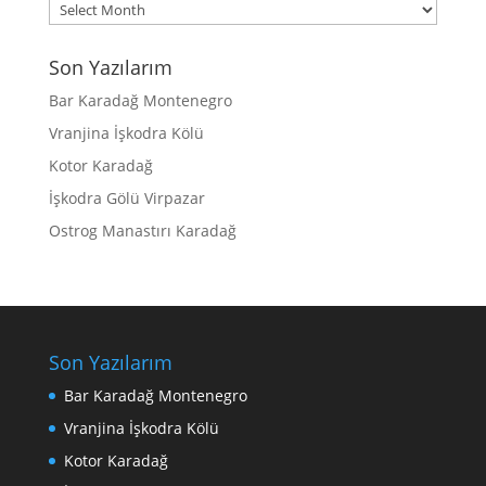
Archives
Son Yazılarım
Bar Karadağ Montenegro
Vranjina İşkodra Kölü
Kotor Karadağ
İşkodra Gölü Virpazar
Ostrog Manastırı Karadağ
Son Yazılarım
Bar Karadağ Montenegro
Vranjina İşkodra Kölü
Kotor Karadağ