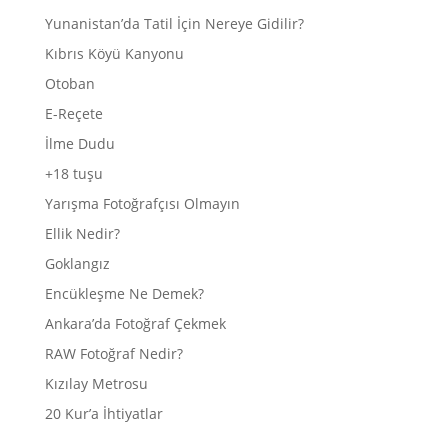
Yunanistan’da Tatil İçin Nereye Gidilir?
Kıbrıs Köyü Kanyonu
Otoban
E-Reçete
İlme Dudu
+18 tuşu
Yarışma Fotoğrafçısı Olmayın
Ellik Nedir?
Goklangız
Encükleşme Ne Demek?
Ankara’da Fotoğraf Çekmek
RAW Fotoğraf Nedir?
Kızılay Metrosu
20 Kur’a İhtiyatlar