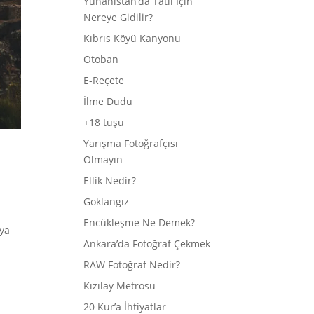
Yunanistan’da Tatil İçin
Nereye Gidilir?
Kıbrıs Köyü Kanyonu
Otoban
E-Reçete
İlme Dudu
+18 tuşu
Yarışma Fotoğrafçısı
Olmayın
Ellik Nedir?
Goklangız
Encükleşme Ne Demek?
nya
Ankara’da Fotoğraf Çekmek
RAW Fotoğraf Nedir?
Kızılay Metrosu
20 Kur’a İhtiyatlar