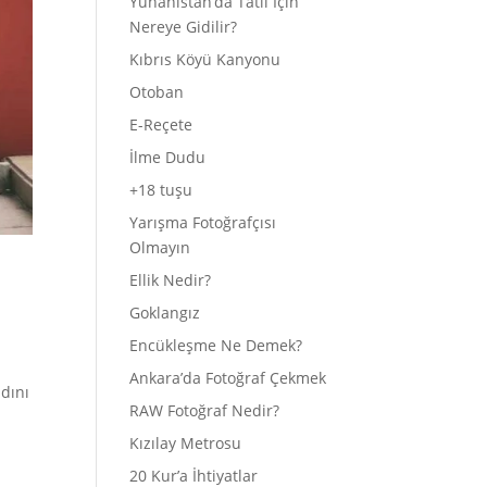
Yunanistan’da Tatil İçin
Nereye Gidilir?
Kıbrıs Köyü Kanyonu
Otoban
E-Reçete
İlme Dudu
+18 tuşu
Yarışma Fotoğrafçısı
Olmayın
Ellik Nedir?
Goklangız
Encükleşme Ne Demek?
Ankara’da Fotoğraf Çekmek
dını
RAW Fotoğraf Nedir?
Kızılay Metrosu
20 Kur’a İhtiyatlar