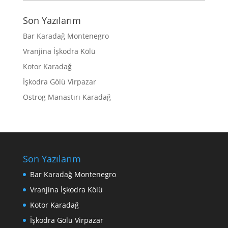
Son Yazılarım
Bar Karadağ Montenegro
Vranjina İşkodra Kölü
Kotor Karadağ
İşkodra Gölü Virpazar
Ostrog Manastırı Karadağ
Son Yazılarım
Bar Karadağ Montenegro
Vranjina İşkodra Kölü
Kotor Karadağ
İşkodra Gölü Virpazar