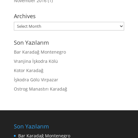
November 2016
(1)
Archives
Archives
Son Yazılarım
Bar Karadağ Montenegro
Vranjina İşkodra Kölü
Kotor Karadağ
İşkodra Gölü Virpazar
Ostrog Manastırı Karadağ
Son Yazılarım
Bar Karadağ Montenegro