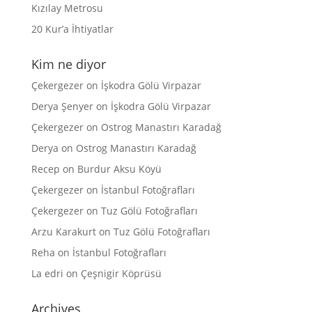
Kızılay Metrosu
20 Kur’a İhtiyatlar
Kim ne diyor
Çekergezer
on
İşkodra Gölü Virpazar
Derya Şenyer
on
İşkodra Gölü Virpazar
Çekergezer
on
Ostrog Manastırı Karadağ
Derya
on
Ostrog Manastırı Karadağ
Recep
on
Burdur Aksu Köyü
Çekergezer
on
İstanbul Fotoğrafları
Çekergezer
on
Tuz Gölü Fotoğrafları
Arzu Karakurt
on
Tuz Gölü Fotoğrafları
Reha
on
İstanbul Fotoğrafları
La edri
on
Çeşnigir Köprüsü
Archives