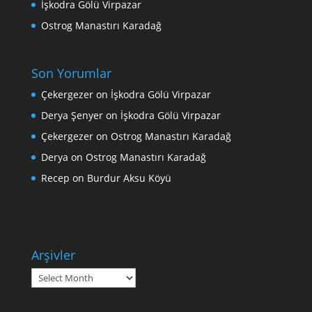
İşkodra Gölü Virpazar
Ostrog Manastırı Karadağ
Son Yorumlar
Çekergezer
on
İşkodra Gölü Virpazar
Derya Şenyer
on
İşkodra Gölü Virpazar
Çekergezer
on
Ostrog Manastırı Karadağ
Derya
on
Ostrog Manastırı Karadağ
Recep
on
Burdur Aksu Köyü
Arşivler
Arşivler