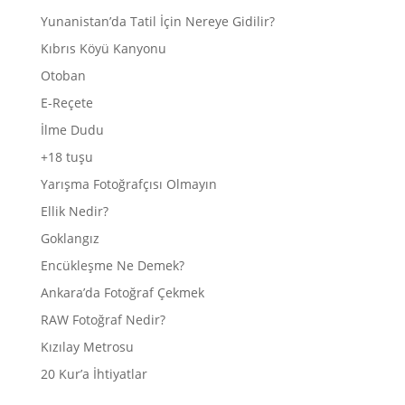
Yunanistan’da Tatil İçin Nereye Gidilir?
Kıbrıs Köyü Kanyonu
Otoban
E-Reçete
İlme Dudu
+18 tuşu
Yarışma Fotoğrafçısı Olmayın
Ellik Nedir?
Goklangız
Encükleşme Ne Demek?
Ankara’da Fotoğraf Çekmek
RAW Fotoğraf Nedir?
Kızılay Metrosu
20 Kur’a İhtiyatlar