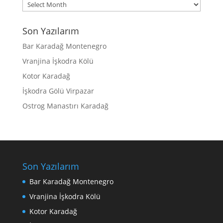
Archives
Son Yazılarım
Bar Karadağ Montenegro
Vranjina İşkodra Kölü
Kotor Karadağ
İşkodra Gölü Virpazar
Ostrog Manastırı Karadağ
Son Yazılarım
Bar Karadağ Montenegro
Vranjina İşkodra Kölü
Kotor Karadağ