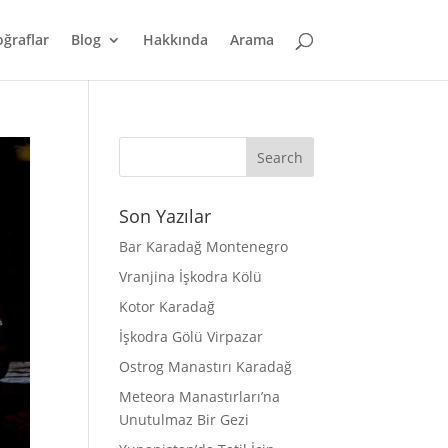
oğraflar
Blog
Hakkında
Arama
Son Yazılar
Bar Karadağ Montenegro
Vranjina İşkodra Kölü
Kotor Karadağ
İşkodra Gölü Virpazar
Ostrog Manastırı Karadağ
Meteora Manastırları’na
Unutulmaz Bir Gezi