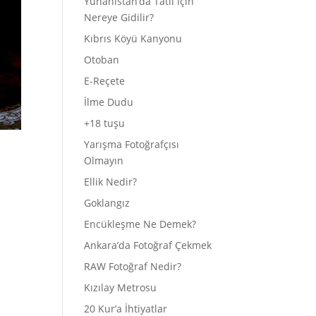
Yunanistan’da Tatil İçin
Nereye Gidilir?
Kıbrıs Köyü Kanyonu
Otoban
E-Reçete
İlme Dudu
+18 tuşu
Yarışma Fotoğrafçısı
Olmayın
Ellik Nedir?
Goklangız
Encükleşme Ne Demek?
Ankara’da Fotoğraf Çekmek
RAW Fotoğraf Nedir?
Kızılay Metrosu
20 Kur’a İhtiyatlar