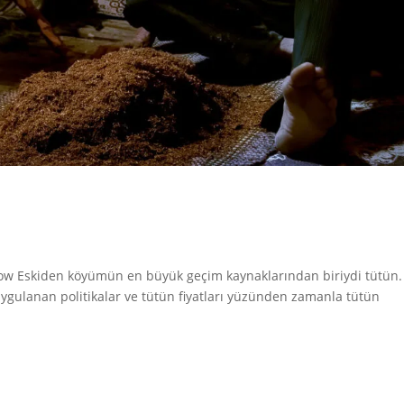
llow Eskiden köyümün en büyük geçim kaynaklarından biriydi tütün.
ygulanan politikalar ve tütün fiyatları yüzünden zamanla tütün