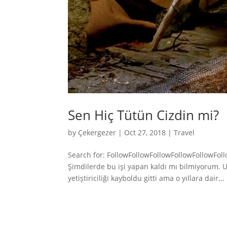
Sen Hiç Tütün Cizdin mi?
by
Çekergezer
|
Oct 27, 2018
|
Travel
Search for: FollowFollowFollowFollowFollowFo
Şimdilerde bu işi yapan kaldı mı bilmiyorum. U
yetiştiriciliği kayboldu gitti ama o yıllara dair...