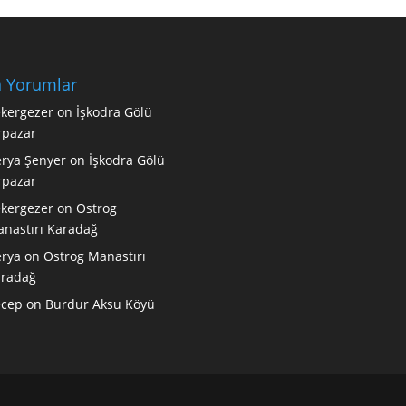
 Yorumlar
kergezer
on
İşkodra Gölü
rpazar
rya Şenyer
on
İşkodra Gölü
rpazar
kergezer
on
Ostrog
nastırı Karadağ
rya
on
Ostrog Manastırı
radağ
ecep
on
Burdur Aksu Köyü