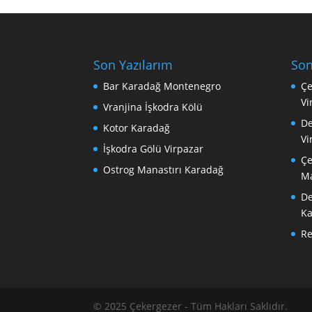
Son Yazılarım
Son
Bar Karadağ Montenegro
Çe
Vi
Vranjina İşkodra Kölü
De
Kotor Karadağ
Vi
İşkodra Gölü Virpazar
Çe
Ostrog Manastırı Karadağ
Ma
De
Ka
R
© 2025 Çekergezer - Tüm Hakları Saklıdır.