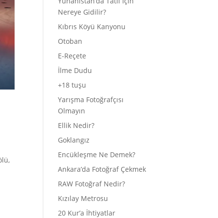
Yunanistan’da Tatil İçin
Nereye Gidilir?
Kıbrıs Köyü Kanyonu
Otoban
E-Reçete
İlme Dudu
+18 tuşu
Yarışma Fotoğrafçısı
Olmayın
Ellik Nedir?
Goklangız
ı
Encükleşme Ne Demek?
lü,
Ankara’da Fotoğraf Çekmek
RAW Fotoğraf Nedir?
Kızılay Metrosu
20 Kur’a İhtiyatlar