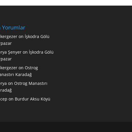
 Yorumlar
kergezer
on
İşkodra Gölü
rpazar
rya Şenyer
on
İşkodra Gölü
rpazar
kergezer
on
Ostrog
nastırı Karadağ
rya
on
Ostrog Manastırı
radağ
ecep
on
Burdur Aksu Köyü