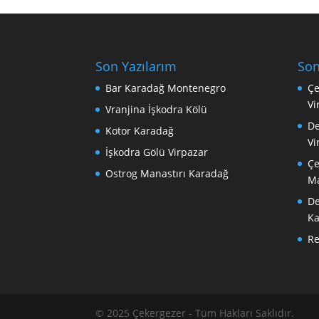
Son Yazılarım
Son
Bar Karadağ Montenegro
Çe
Vi
Vranjina İşkodra Kölü
De
Kotor Karadağ
Vi
İşkodra Gölü Virpazar
Çe
Ostrog Manastırı Karadağ
Ma
De
Ka
R
© 2025 Çekergezer - Tüm Hakları Saklıdır.