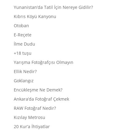
Yunanistan’da Tatil İçin Nereye Gidilir?
Kıbrıs Köyü Kanyonu
Otoban
E-Reçete
İlme Dudu
+18 tuşu
Yarışma Fotoğrafçısı Olmayın
Ellik Nedir?
Goklangız
Encükleşme Ne Demek?
Ankara’da Fotoğraf Çekmek
RAW Fotoğraf Nedir?
Kızılay Metrosu
20 Kur’a İhtiyatlar