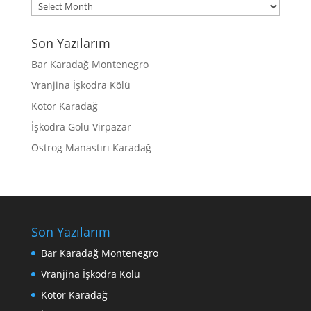
Archives
Son Yazılarım
Bar Karadağ Montenegro
Vranjina İşkodra Kölü
Kotor Karadağ
İşkodra Gölü Virpazar
Ostrog Manastırı Karadağ
Son Yazılarım
Bar Karadağ Montenegro
Vranjina İşkodra Kölü
Kotor Karadağ