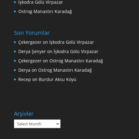
İşkodra Gölü Virpazar
Ostrog Manastırı Karadağ
Son Yorumlar
Çekergezer
on
İşkodra Gölü Virpazar
Derya Şenyer
on
İşkodra Gölü Virpazar
Çekergezer
on
Ostrog Manastırı Karadağ
Derya
on
Ostrog Manastırı Karadağ
Recep
on
Burdur Aksu Köyü
Arşivler
Arşivler