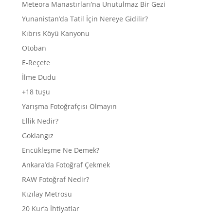
Meteora Manastırları’na Unutulmaz Bir Gezi
Yunanistan’da Tatil İçin Nereye Gidilir?
Kıbrıs Köyü Kanyonu
Otoban
E-Reçete
İlme Dudu
+18 tuşu
Yarışma Fotoğrafçısı Olmayın
Ellik Nedir?
Goklangız
Encükleşme Ne Demek?
Ankara’da Fotoğraf Çekmek
RAW Fotoğraf Nedir?
Kızılay Metrosu
20 Kur’a İhtiyatlar