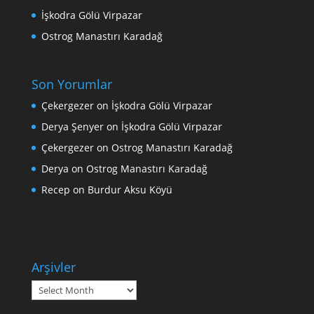
İşkodra Gölü Virpazar
Ostrog Manastırı Karadağ
Son Yorumlar
Çekergezer
on
İşkodra Gölü Virpazar
Derya Şenyer
on
İşkodra Gölü Virpazar
Çekergezer
on
Ostrog Manastırı Karadağ
Derya
on
Ostrog Manastırı Karadağ
Recep
on
Burdur Aksu Köyü
Arşivler
Arşivler