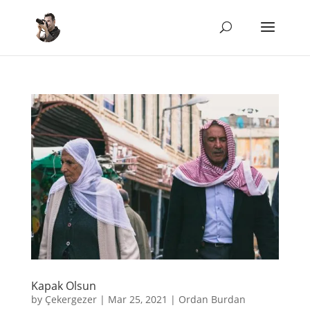
Kapak Olsun
by
Çekergezer
|
Mar 25, 2021
|
Ordan Burdan