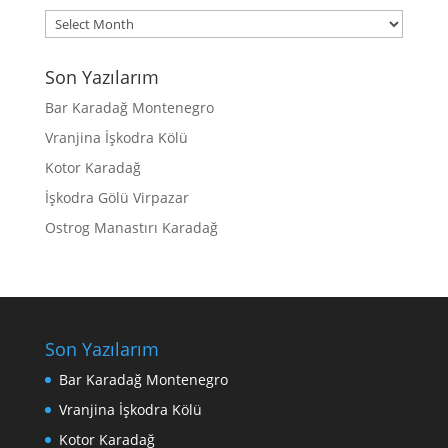
Archives
Son Yazılarım
Bar Karadağ Montenegro
Vranjina İşkodra Kölü
Kotor Karadağ
İşkodra Gölü Virpazar
Ostrog Manastırı Karadağ
Son Yazılarım
Bar Karadağ Montenegro
Vranjina İşkodra Kölü
Kotor Karadağ