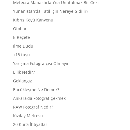
Meteora Manastırları’na Unutulmaz Bir Gezi
Yunanistan’da Tatil İçin Nereye Gidilir?
Kıbrıs Köyü Kanyonu
Otoban
E-Reçete
İlme Dudu
+18 tuşu
Yarışma Fotoğrafçısı Olmayın
Ellik Nedir?
Goklangız
Encükleşme Ne Demek?
Ankara’da Fotoğraf Çekmek
RAW Fotoğraf Nedir?
Kızılay Metrosu
20 Kur’a İhtiyatlar