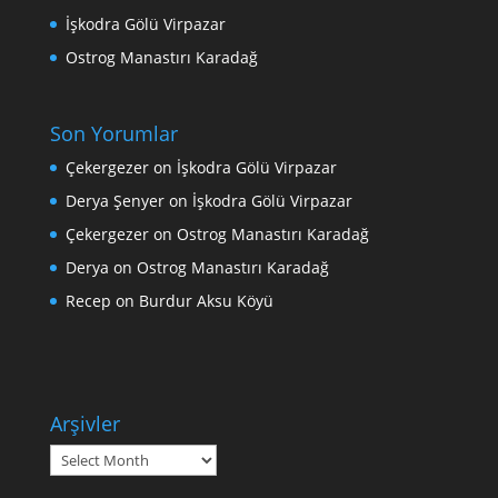
İşkodra Gölü Virpazar
Ostrog Manastırı Karadağ
Son Yorumlar
Çekergezer
on
İşkodra Gölü Virpazar
Derya Şenyer
on
İşkodra Gölü Virpazar
Çekergezer
on
Ostrog Manastırı Karadağ
Derya
on
Ostrog Manastırı Karadağ
Recep
on
Burdur Aksu Köyü
Arşivler
Arşivler