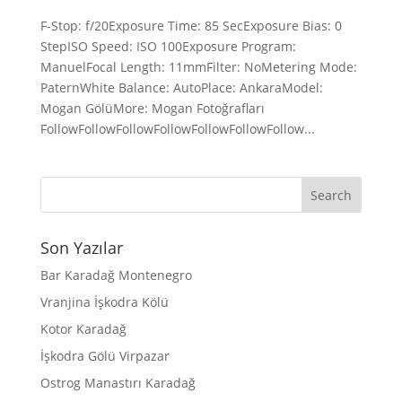
F-Stop: f/20Exposure Time: 85 SecExposure Bias: 0
StepISO Speed: ISO 100Exposure Program:
ManuelFocal Length: 11mmFilter: NoMetering Mode:
PaternWhite Balance: AutoPlace: AnkaraModel:
Mogan GölüMore: Mogan Fotoğrafları
FollowFollowFollowFollowFollowFollowFollow...
Son Yazılar
Bar Karadağ Montenegro
Vranjina İşkodra Kölü
Kotor Karadağ
İşkodra Gölü Virpazar
Ostrog Manastırı Karadağ