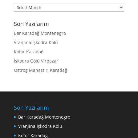
Archives
Son Yazılarım
Bar Karadağ Montenegro
Vranjina İşkodra Kölü
Kotor Karadağ
İşkodra Gölü Virpazar
Ostrog Manastırı Karadağ
Son Yazılarım
Bar Karadağ Montenegro
Vranjina İşkodra Kölü
Kotor Karadağ