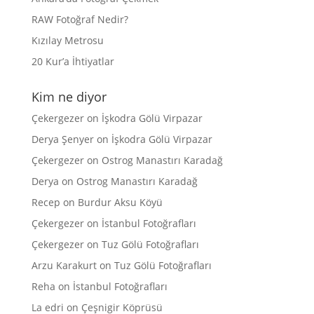
RAW Fotoğraf Nedir?
Kızılay Metrosu
20 Kur’a İhtiyatlar
Kim ne diyor
Çekergezer
on
İşkodra Gölü Virpazar
Derya Şenyer
on
İşkodra Gölü Virpazar
Çekergezer
on
Ostrog Manastırı Karadağ
Derya
on
Ostrog Manastırı Karadağ
Recep
on
Burdur Aksu Köyü
Çekergezer
on
İstanbul Fotoğrafları
Çekergezer
on
Tuz Gölü Fotoğrafları
Arzu Karakurt
on
Tuz Gölü Fotoğrafları
Reha
on
İstanbul Fotoğrafları
La edri
on
Çeşnigir Köprüsü