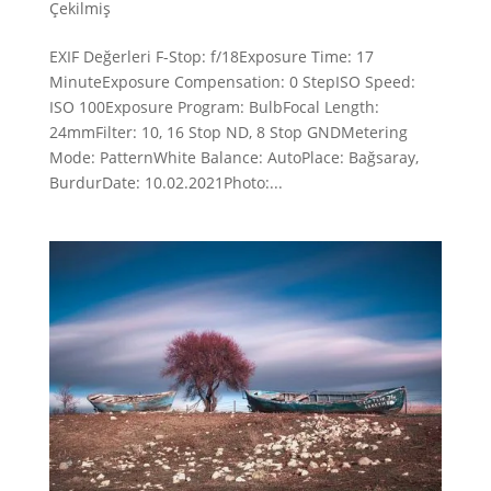
Çekilmiş
EXIF Değerleri F-Stop: f/18Exposure Time: 17
MinuteExposure Compensation: 0 StepISO Speed:
ISO 100Exposure Program: BulbFocal Length:
24mmFilter: 10, 16 Stop ND, 8 Stop GNDMetering
Mode: PatternWhite Balance: AutoPlace: Bağsaray,
BurdurDate: 10.02.2021Photo:...