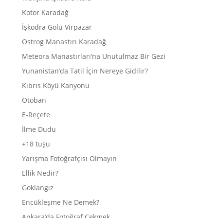
Kotor Karadağ
İşkodra Gölü Virpazar
Ostrog Manastırı Karadağ
Meteora Manastırları’na Unutulmaz Bir Gezi
Yunanistan’da Tatil İçin Nereye Gidilir?
Kıbrıs Köyü Kanyonu
Otoban
E-Reçete
İlme Dudu
+18 tuşu
Yarışma Fotoğrafçısı Olmayın
Ellik Nedir?
Goklangız
Encükleşme Ne Demek?
Ankara’da Fotoğraf Çekmek