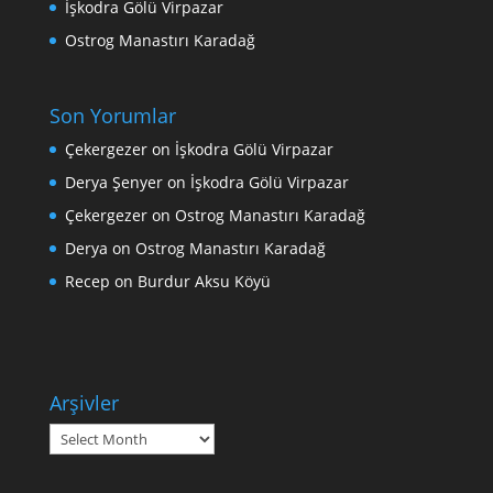
İşkodra Gölü Virpazar
Ostrog Manastırı Karadağ
Son Yorumlar
Çekergezer
on
İşkodra Gölü Virpazar
Derya Şenyer
on
İşkodra Gölü Virpazar
Çekergezer
on
Ostrog Manastırı Karadağ
Derya
on
Ostrog Manastırı Karadağ
Recep
on
Burdur Aksu Köyü
Arşivler
Arşivler