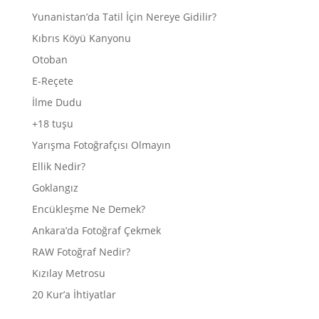
Yunanistan’da Tatil İçin Nereye Gidilir?
Kıbrıs Köyü Kanyonu
Otoban
E-Reçete
İlme Dudu
+18 tuşu
Yarışma Fotoğrafçısı Olmayın
Ellik Nedir?
Goklangız
Encükleşme Ne Demek?
Ankara’da Fotoğraf Çekmek
RAW Fotoğraf Nedir?
Kızılay Metrosu
20 Kur’a İhtiyatlar