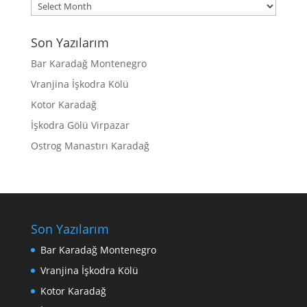
Archives
Son Yazılarım
Bar Karadağ Montenegro
Vranjina İşkodra Kölü
Kotor Karadağ
İşkodra Gölü Virpazar
Ostrog Manastırı Karadağ
Son Yazılarım
Bar Karadağ Montenegro
Vranjina İşkodra Kölü
Kotor Karadağ