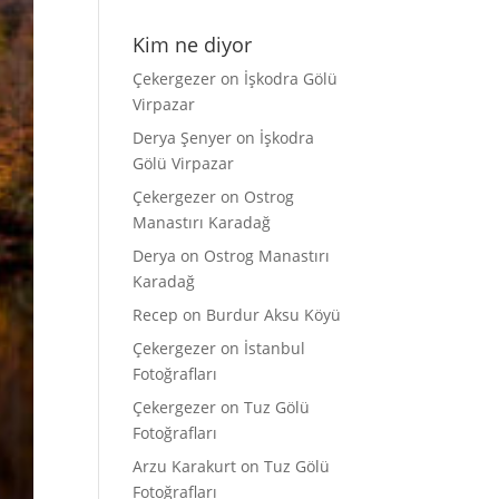
Kim ne diyor
Çekergezer
on
İşkodra Gölü
Virpazar
Derya Şenyer
on
İşkodra
Gölü Virpazar
Çekergezer
on
Ostrog
Manastırı Karadağ
Derya
on
Ostrog Manastırı
Karadağ
Recep
on
Burdur Aksu Köyü
Çekergezer
on
İstanbul
Fotoğrafları
Çekergezer
on
Tuz Gölü
Fotoğrafları
Arzu Karakurt
on
Tuz Gölü
Fotoğrafları