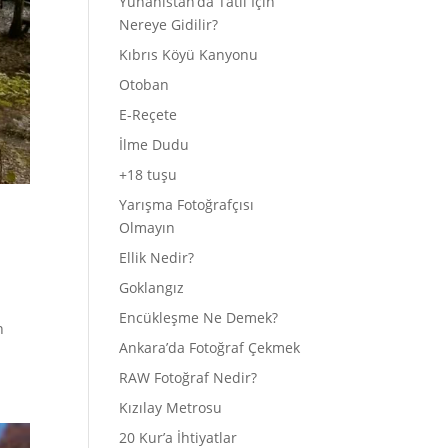
Yunanistan’da Tatil İçin
Nereye Gidilir?
Kıbrıs Köyü Kanyonu
Otoban
E-Reçete
İlme Dudu
+18 tuşu
Yarışma Fotoğrafçısı
Olmayın
Ellik Nedir?
Goklangız
Encükleşme Ne Demek?
n
Ankara’da Fotoğraf Çekmek
RAW Fotoğraf Nedir?
Kızılay Metrosu
20 Kur’a İhtiyatlar