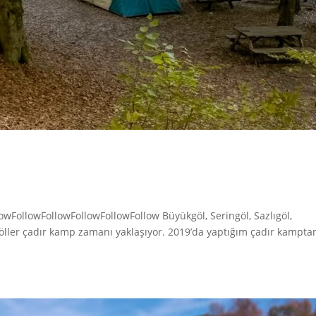
owFollowFollowFollowFollowFollow Büyükgöl, Seringöl, Sazlıgöl,
göller çadır kamp zamanı yaklaşıyor. 2019’da yaptığım çadır kampta