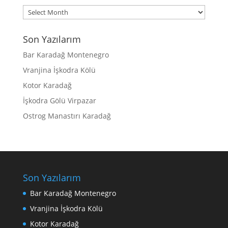
Archives
Son Yazılarım
Bar Karadağ Montenegro
Vranjina İşkodra Kölü
Kotor Karadağ
İşkodra Gölü Virpazar
Ostrog Manastırı Karadağ
Son Yazılarım
Bar Karadağ Montenegro
Vranjina İşkodra Kölü
Kotor Karadağ