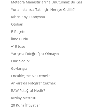
Meteora Manastırları’na Unutulmaz Bir Gezi
Yunanistan’da Tatil İçin Nereye Gidilir?
Kıbrıs Köyü Kanyonu
Otoban
E-Reçete
İlme Dudu
+18 tuşu
Yarışma Fotoğrafçısı Olmayın
Ellik Nedir?
Goklangız
Encükleşme Ne Demek?
Ankara’da Fotoğraf Çekmek
RAW Fotoğraf Nedir?
Kızılay Metrosu
20 Kur’a İhtiyatlar