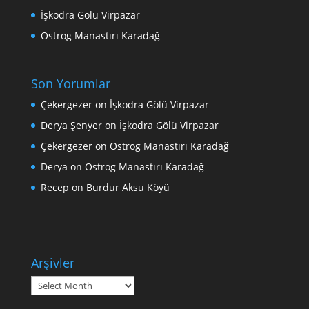
İşkodra Gölü Virpazar
Ostrog Manastırı Karadağ
Son Yorumlar
Çekergezer
on
İşkodra Gölü Virpazar
Derya Şenyer
on
İşkodra Gölü Virpazar
Çekergezer
on
Ostrog Manastırı Karadağ
Derya
on
Ostrog Manastırı Karadağ
Recep
on
Burdur Aksu Köyü
Arşivler
Arşivler