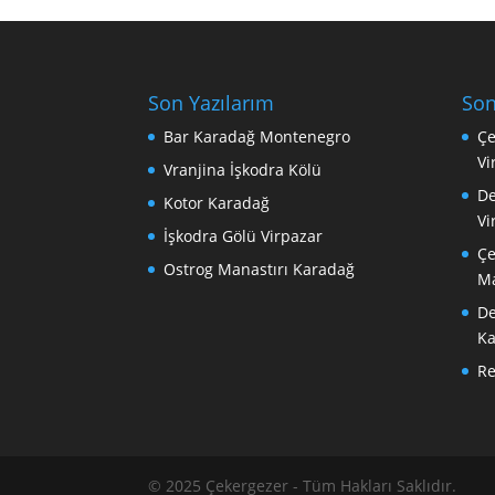
Son Yazılarım
Son
Bar Karadağ Montenegro
Çe
Vi
Vranjina İşkodra Kölü
De
Kotor Karadağ
Vi
İşkodra Gölü Virpazar
Çe
Ostrog Manastırı Karadağ
Ma
De
Ka
R
© 2025 Çekergezer - Tüm Hakları Saklıdır.