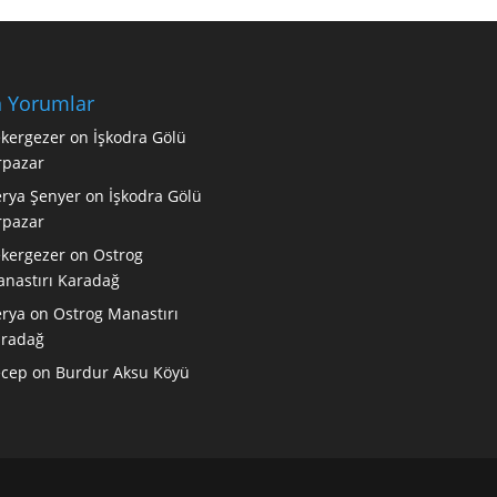
 Yorumlar
kergezer
on
İşkodra Gölü
rpazar
rya Şenyer
on
İşkodra Gölü
rpazar
kergezer
on
Ostrog
nastırı Karadağ
rya
on
Ostrog Manastırı
radağ
ecep
on
Burdur Aksu Köyü