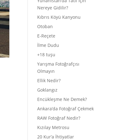
Yunanistan’da Tatil İçin
Nereye Gidilir?
Kıbrıs Köyü Kanyonu
Otoban
E-Reçete
İlme Dudu
+18 tuşu
Yarışma Fotoğrafçısı
Olmayın
Ellik Nedir?
Goklangız
Encükleşme Ne Demek?
Ankara’da Fotoğraf Çekmek
RAW Fotoğraf Nedir?
Kızılay Metrosu
20 Kur’a İhtiyatlar