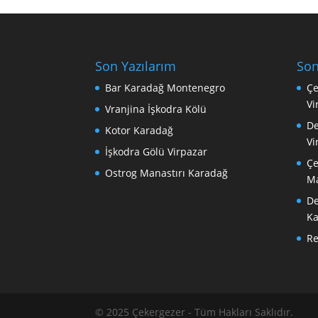
Son Yazılarım
Son
Bar Karadağ Montenegro
Çe
Vi
Vranjina İşkodra Kölü
De
Kotor Karadağ
Vi
İşkodra Gölü Virpazar
Çe
Ostrog Manastırı Karadağ
Ma
De
Ka
R
© 2025 Çekergezer - Tüm Hakları Saklıdır.