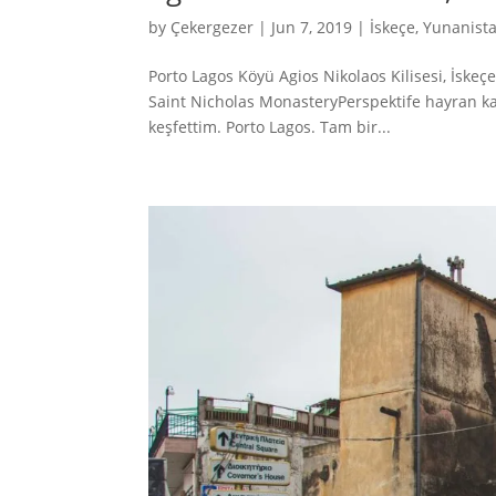
by
Çekergezer
|
Jun 7, 2019
|
İskeçe
,
Yunanist
Porto Lagos Köyü Agios Nikolaos Kilisesi, İske
Saint Nicholas MonasteryPerspektife hayran kald
keşfettim. Porto Lagos. Tam bir...