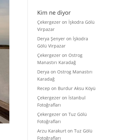
Kim ne diyor
Çekergezer
on
İşkodra Gölü
Virpazar
Derya Şenyer
on
İşkodra
Gölü Virpazar
Çekergezer
on
Ostrog
Manastırı Karadağ
Derya
on
Ostrog Manastırı
Karadağ
Recep
on
Burdur Aksu Köyü
Çekergezer
on
İstanbul
Fotoğrafları
Çekergezer
on
Tuz Gölü
Fotoğrafları
Arzu Karakurt
on
Tuz Gölü
Fotoğrafları