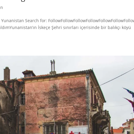
an
çe Yunanistan Search for: FollowFollowFollowFollowFollowFollowFoll
ımYunanistan’ın İskeçe Şehri sınırları içerisinde bir balıkçı köyü