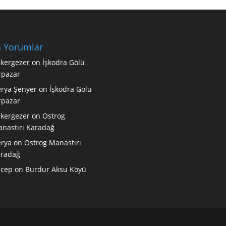
 Yorumlar
kergezer
on
İşkodra Gölü
rpazar
rya Şenyer
on
İşkodra Gölü
rpazar
kergezer
on
Ostrog
nastırı Karadağ
rya
on
Ostrog Manastırı
radağ
ecep
on
Burdur Aksu Köyü