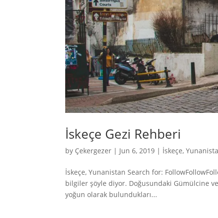
İskeçe Gezi Rehberi
by
Çekergezer
|
Jun 6, 2019
|
İskeçe
,
Yunanist
İskeçe, Yunanistan Search for: FollowFollowFol
bilgiler şöyle diyor. Doğusundaki Gümülcine v
yoğun olarak bulundukları...