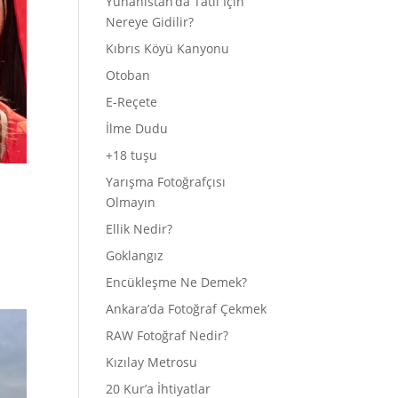
Yunanistan’da Tatil İçin
Nereye Gidilir?
Kıbrıs Köyü Kanyonu
Otoban
E-Reçete
İlme Dudu
+18 tuşu
Yarışma Fotoğrafçısı
Olmayın
Ellik Nedir?
Goklangız
Encükleşme Ne Demek?
Ankara’da Fotoğraf Çekmek
RAW Fotoğraf Nedir?
Kızılay Metrosu
20 Kur’a İhtiyatlar