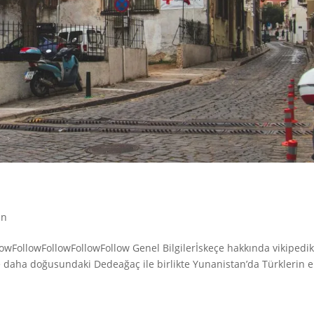
an
lowFollowFollowFollowFollow Genel Bilgilerİskeçe hakkında vikipedi
e daha doğusundaki Dedeağaç ile birlikte Yunanistan’da Türklerin 