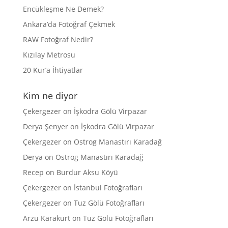
Encükleşme Ne Demek?
Ankara’da Fotoğraf Çekmek
RAW Fotoğraf Nedir?
Kızılay Metrosu
20 Kur’a İhtiyatlar
Kim ne diyor
Çekergezer
on
İşkodra Gölü Virpazar
Derya Şenyer
on
İşkodra Gölü Virpazar
Çekergezer
on
Ostrog Manastırı Karadağ
Derya
on
Ostrog Manastırı Karadağ
Recep
on
Burdur Aksu Köyü
Çekergezer
on
İstanbul Fotoğrafları
Çekergezer
on
Tuz Gölü Fotoğrafları
Arzu Karakurt
on
Tuz Gölü Fotoğrafları