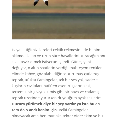
Hayal ettiğimiz kareleri çektik çekmesine de benim
aklımda kalan ve uzun süre hayallerini kuracağım anı
size tasvir etmek istiyorum şimdi. Güneş yeni
doğuyor, o altın saatlerin verdiği muhteşem renkler,
elimde kahve, göz alabildiğince kurumuş çatlamış
toprak, ufukta flamingolar, tek bir ses yok, sadece
kuşların cıvıltıları, hafiften esen rüzgarın sesi,
tertemiz bir gökyüzü, mis gibi bir hava ve çatlamış
toprak üzerinde yürürken duyduğum ayak seslerim.
Huzura yürümek diye bir şey vardır ya işte bu an
tam da o andı benim için.
Belki flamingolar
olmayacak ama ben mutlaka tekrar gideceğim ve bu