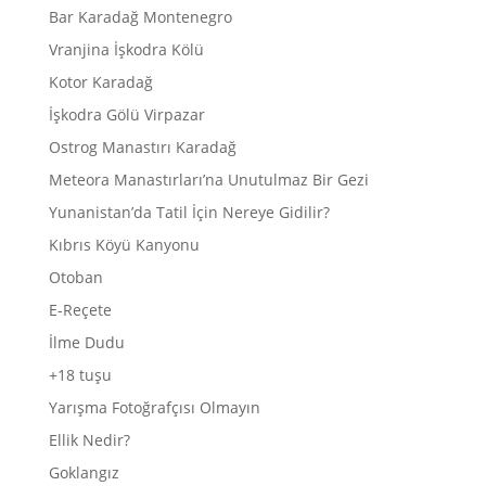
Bar Karadağ Montenegro
Vranjina İşkodra Kölü
Kotor Karadağ
İşkodra Gölü Virpazar
Ostrog Manastırı Karadağ
Meteora Manastırları’na Unutulmaz Bir Gezi
Yunanistan’da Tatil İçin Nereye Gidilir?
Kıbrıs Köyü Kanyonu
Otoban
E-Reçete
İlme Dudu
+18 tuşu
Yarışma Fotoğrafçısı Olmayın
Ellik Nedir?
Goklangız