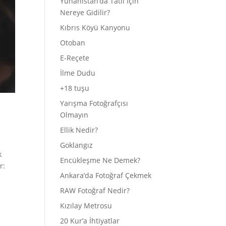
Yunanistan’da Tatil İçin
Nereye Gidilir?
Kıbrıs Köyü Kanyonu
Otoban
E-Reçete
İlme Dudu
+18 tuşu
Yarışma Fotoğrafçısı
Olmayın
Ellik Nedir?
Goklangız
k
Encükleşme Ne Demek?
r:
Ankara’da Fotoğraf Çekmek
RAW Fotoğraf Nedir?
Kızılay Metrosu
20 Kur’a İhtiyatlar