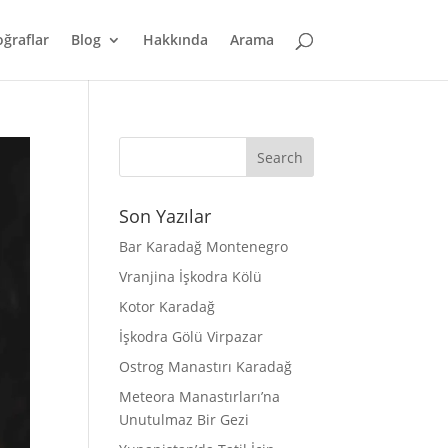
oğraflar
Blog
Hakkında
Arama
Son Yazılar
Bar Karadağ Montenegro
Vranjina İşkodra Kölü
Kotor Karadağ
İşkodra Gölü Virpazar
Ostrog Manastırı Karadağ
Meteora Manastırları’na
Unutulmaz Bir Gezi