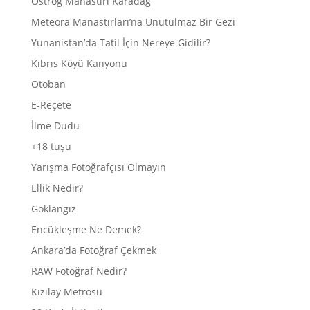
Ostrog Manastırı Karadağ
Meteora Manastırları’na Unutulmaz Bir Gezi
Yunanistan’da Tatil İçin Nereye Gidilir?
Kıbrıs Köyü Kanyonu
Otoban
E-Reçete
İlme Dudu
+18 tuşu
Yarışma Fotoğrafçısı Olmayın
Ellik Nedir?
Goklangız
Encükleşme Ne Demek?
Ankara’da Fotoğraf Çekmek
RAW Fotoğraf Nedir?
Kızılay Metrosu