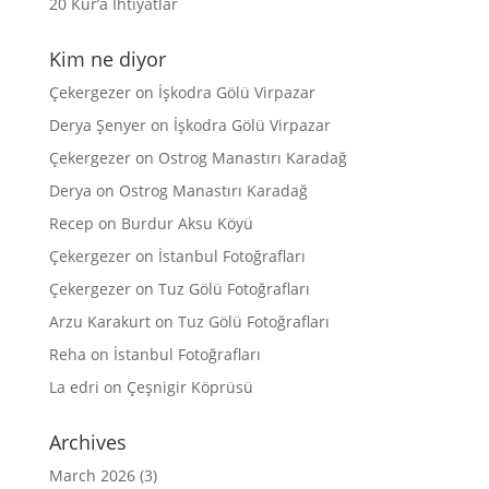
20 Kur’a İhtiyatlar
Kim ne diyor
Çekergezer
on
İşkodra Gölü Virpazar
Derya Şenyer
on
İşkodra Gölü Virpazar
Çekergezer
on
Ostrog Manastırı Karadağ
Derya
on
Ostrog Manastırı Karadağ
Recep
on
Burdur Aksu Köyü
Çekergezer
on
İstanbul Fotoğrafları
Çekergezer
on
Tuz Gölü Fotoğrafları
Arzu Karakurt
on
Tuz Gölü Fotoğrafları
Reha
on
İstanbul Fotoğrafları
La edri
on
Çeşnigir Köprüsü
Archives
March 2026
(3)