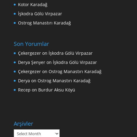
Kotor Karadağ
İşkodra Gölü Virpazar
Ostrog Manastırı Karadağ
Son Yorumlar
Çekergezer
on
İşkodra Gölü Virpazar
Derya Şenyer
on
İşkodra Gölü Virpazar
Çekergezer
on
Ostrog Manastırı Karadağ
Derya
on
Ostrog Manastırı Karadağ
Recep
on
Burdur Aksu Köyü
Arşivler
Arşivler