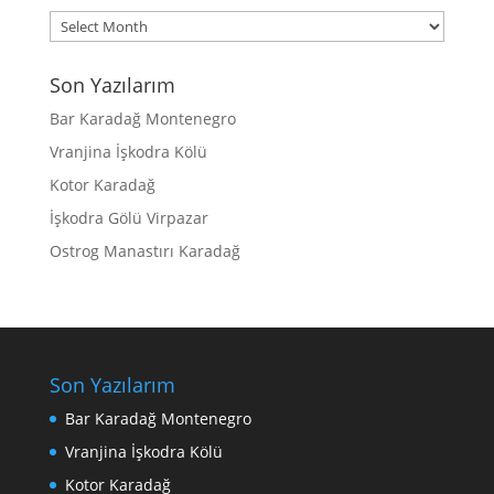
Archives
Son Yazılarım
Bar Karadağ Montenegro
Vranjina İşkodra Kölü
Kotor Karadağ
İşkodra Gölü Virpazar
Ostrog Manastırı Karadağ
Son Yazılarım
Bar Karadağ Montenegro
Vranjina İşkodra Kölü
Kotor Karadağ