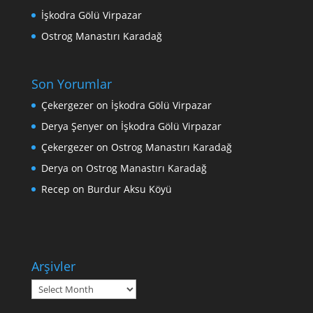
İşkodra Gölü Virpazar
Ostrog Manastırı Karadağ
Son Yorumlar
Çekergezer
on
İşkodra Gölü Virpazar
Derya Şenyer
on
İşkodra Gölü Virpazar
Çekergezer
on
Ostrog Manastırı Karadağ
Derya
on
Ostrog Manastırı Karadağ
Recep
on
Burdur Aksu Köyü
Arşivler
Arşivler