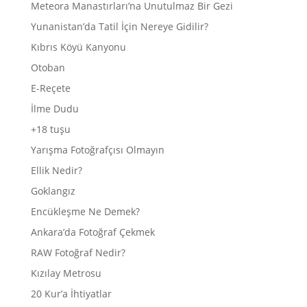
Meteora Manastırları’na Unutulmaz Bir Gezi
Yunanistan’da Tatil İçin Nereye Gidilir?
Kıbrıs Köyü Kanyonu
Otoban
E-Reçete
İlme Dudu
+18 tuşu
Yarışma Fotoğrafçısı Olmayın
Ellik Nedir?
Goklangız
Encükleşme Ne Demek?
Ankara’da Fotoğraf Çekmek
RAW Fotoğraf Nedir?
Kızılay Metrosu
20 Kur’a İhtiyatlar