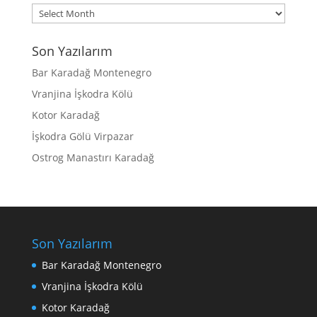
Archives
Son Yazılarım
Bar Karadağ Montenegro
Vranjina İşkodra Kölü
Kotor Karadağ
İşkodra Gölü Virpazar
Ostrog Manastırı Karadağ
Son Yazılarım
Bar Karadağ Montenegro
Vranjina İşkodra Kölü
Kotor Karadağ