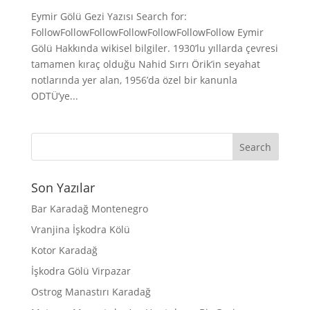
Eymir Gölü Gezi Yazısı Search for:
FollowFollowFollowFollowFollowFollowFollow Eymir
Gölü Hakkında wikisel bilgiler. 1930’lu yıllarda çevresi
tamamen kıraç olduğu Nahid Sırrı Örik’in seyahat
notlarında yer alan, 1956’da özel bir kanunla
ODTÜ’ye...
Son Yazılar
Bar Karadağ Montenegro
Vranjina İşkodra Kölü
Kotor Karadağ
İşkodra Gölü Virpazar
Ostrog Manastırı Karadağ