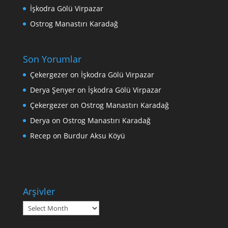
İşkodra Gölü Virpazar
Ostrog Manastırı Karadağ
Son Yorumlar
Çekergezer
on
İşkodra Gölü Virpazar
Derya Şenyer
on
İşkodra Gölü Virpazar
Çekergezer
on
Ostrog Manastırı Karadağ
Derya
on
Ostrog Manastırı Karadağ
Recep
on
Burdur Aksu Köyü
Arşivler
Arşivler