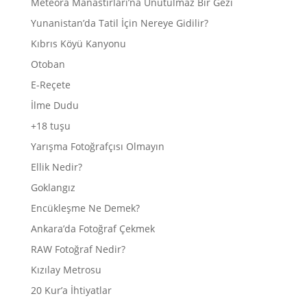
Meteora Manastırları’na Unutulmaz Bir Gezi
Yunanistan’da Tatil İçin Nereye Gidilir?
Kıbrıs Köyü Kanyonu
Otoban
E-Reçete
İlme Dudu
+18 tuşu
Yarışma Fotoğrafçısı Olmayın
Ellik Nedir?
Goklangız
Encükleşme Ne Demek?
Ankara’da Fotoğraf Çekmek
RAW Fotoğraf Nedir?
Kızılay Metrosu
20 Kur’a İhtiyatlar