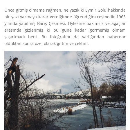
Onca gitmiş olmama rağmen, ne yazık ki Eymir Gölü hakkında
bir yazı yazmaya karar verdiğimde öğrendiğim çeşmedir 1963
yılında yapılmış Barış Çesmesi. Öylesine bakımsız ve ağaçlar
arasında gizlenmiş ki bu güne kadar görmemiş olmam
şaşırtmadı beni. Bu fotoğrafını da varlığından haberdar
olduktan sonra özel olarak gittim ve çektim.