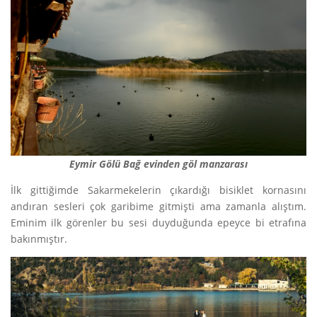
Eymir Gölü Bağ evinden göl manzarası
İlk gittiğimde Sakarmekelerin çıkardığı bisiklet kornasını
andıran sesleri çok garibime gitmişti ama zamanla alıştım.
Eminim ilk görenler bu sesi duyduğunda epeyce bi etrafına
bakınmıştır.