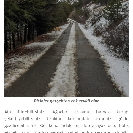
Bisiklet gerçekten çok zevkli olur
Ata binebilirsiniz. Ağaçlar arasına hamak kurup
şekerleyebilirsiniz. Uzaktan kumandalı teknenizi gölde
gezdirebilirsiniz. Göl kenarındaki tesislerde ayak üstü balık
ekmek, uzun uzadıya yemek, sabah gidip serpme kahvaltı,