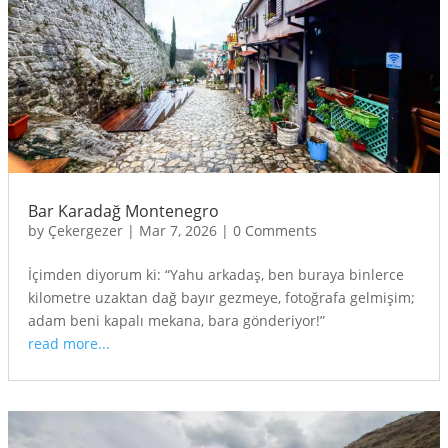
Bar Karadağ Montenegro
by
Çekergezer
|
Mar 7, 2026
|
0 Comments
İçimden diyorum ki: “Yahu arkadaş, ben buraya binlerce
kilometre uzaktan dağ bayır gezmeye, fotoğrafa gelmişim;
adam beni kapalı mekana, bara gönderiyor!”
read more...