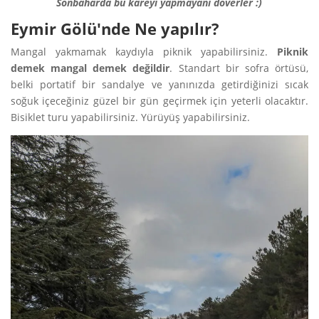
Sonbaharda bu kareyi yapmayanı döverler :)
Eymir Gölü'nde Ne yapılır?
Mangal yakmamak kaydıyla piknik yapabilirsiniz.
Piknik
demek mangal demek değildir
. Standart bir sofra örtüsü,
belki portatif bir sandalye ve yanınızda getirdiğinizi sıcak
soğuk içeceğiniz güzel bir gün geçirmek için yeterli olacaktır.
Bisiklet turu yapabilirsiniz. Yürüyüş yapabilirsiniz.