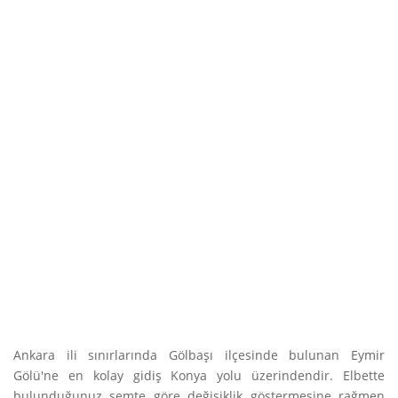
Ankara ili sınırlarında Gölbaşı ilçesinde bulunan Eymir
Gölü'ne en kolay gidiş Konya yolu üzerindendir. Elbette
bulunduğunuz semte göre değişiklik göstermesine rağmen