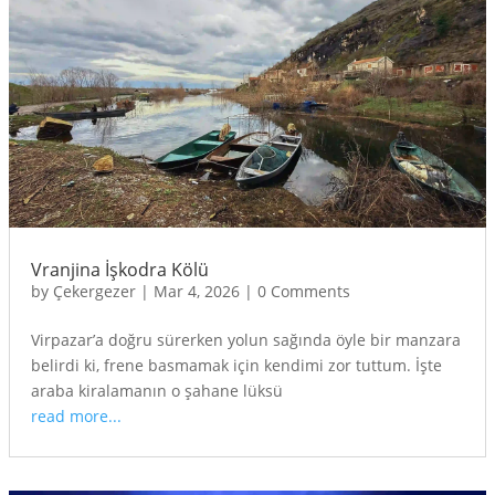
Vranjina İşkodra Kölü
by
Çekergezer
|
Mar 4, 2026
|
0 Comments
Virpazar’a doğru sürerken yolun sağında öyle bir manzara
belirdi ki, frene basmamak için kendimi zor tuttum. İşte
araba kiralamanın o şahane lüksü
read more...