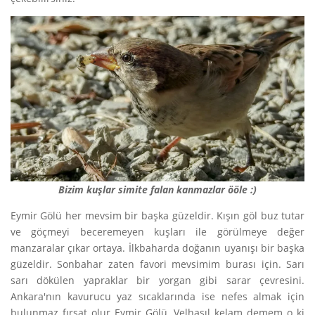
Bizim kuşlar simite falan kanmazlar ööle :)
Eymir Gölü her mevsim bir başka güzeldir. Kışın göl buz tutar
ve göçmeyi beceremeyen kuşları ile görülmeye değer
manzaralar çıkar ortaya. İlkbaharda doğanın uyanışı bir başka
güzeldir. Sonbahar zaten favori mevsimim burası için. Sarı
sarı dökülen yapraklar bir yorgan gibi sarar çevresini.
Ankara'nın kavurucu yaz sıcaklarında ise nefes almak için
bulunmaz fırsat olur Eymir Gölü. Velhasıl kelam demem o ki