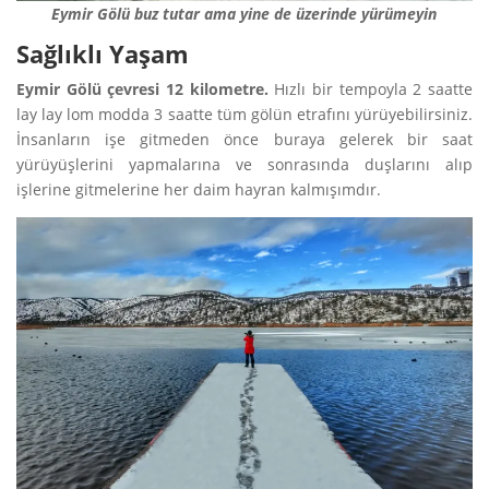
Eymir Gölü buz tutar ama yine de üzerinde yürümeyin
Sağlıklı Yaşam
Eymir Gölü çevresi 12 kilometre.
Hızlı bir tempoyla 2 saatte
lay lay lom modda 3 saatte tüm gölün etrafını yürüyebilirsiniz.
İnsanların işe gitmeden önce buraya gelerek bir saat
yürüyüşlerini yapmalarına ve sonrasında duşlarını alıp
işlerine gitmelerine her daim hayran kalmışımdır.