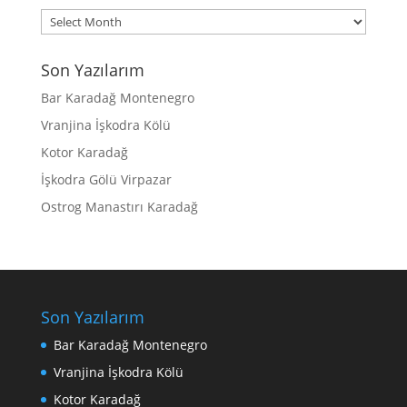
Archives
Son Yazılarım
Bar Karadağ Montenegro
Vranjina İşkodra Kölü
Kotor Karadağ
İşkodra Gölü Virpazar
Ostrog Manastırı Karadağ
Son Yazılarım
Bar Karadağ Montenegro
Vranjina İşkodra Kölü
Kotor Karadağ