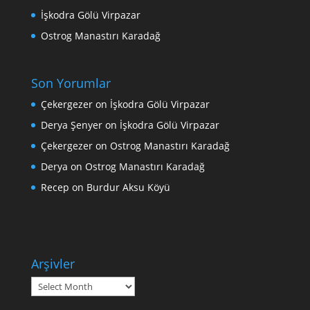
İşkodra Gölü Virpazar
Ostrog Manastırı Karadağ
Son Yorumlar
Çekergezer
on
İşkodra Gölü Virpazar
Derya Şenyer
on
İşkodra Gölü Virpazar
Çekergezer
on
Ostrog Manastırı Karadağ
Derya
on
Ostrog Manastırı Karadağ
Recep
on
Burdur Aksu Köyü
Arşivler
Arşivler