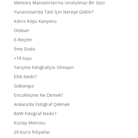
Meteora Manastırları’na Unutulmaz Bir Gezi
Yunanistan’da Tatil İçin Nereye Gidilir?
Kıbrıs Köyü Kanyonu
Otoban
E-Reçete
İlme Dudu
+18 tuşu
Yarışma Fotoğrafçısı Olmayın
Ellik Nedir?
Goklangız
Encükleşme Ne Demek?
Ankara’da Fotoğraf Çekmek
RAW Fotoğraf Nedir?
Kızılay Metrosu
20 Kur’a İhtiyatlar